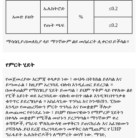
ኤሌክትሮድ
≤0.2
አመድ ይዘት
%
የጡት ጫፍ
≤0.2
ማሳሰቢያ-በመለኪያ ላይ ማንኛውም ልዩ መስፈርት ሊቀርብ ይችላል።
የምርት ሂደት
የመጀመሪያው እርምጃ ቀላቃይ ነው ፣ ውህዱ በትክክል ይለካል እና
ይጣመራል ፣ ከዚያም አረንጓዴ ብሎክ እንዲፈጠር ይደረጋል ።
በመቀጠልም የማስገቢያ ሂደት ይመጣል ፣ ይህም ጥቅም ላይ የዋለው ልዩ
የፒች አይነት ወደ አረንጓዴው ብሎክ ውስጥ ዘልቆ እንዲገባ በጥንቃቄ
ቁጥጥር ይደረግበታል ። አስፈላጊው ጥንካሬ እና ኮንዳክሽን. ፒክው
እንዲሁ የመጨረሻውን ምርት ጥንካሬ እና የመቋቋም ችሎታ
ለመጨመር የተነደፈ ነው ፣ ይህም የዘመናዊውን የማምረቻ ሂደትን
በቀላሉ መቋቋም የሚችል መሆኑን ያረጋግጣል። ማንኛውም ቀሪ
ቆሻሻዎች, የግራፍ ሞለኪውላዊ መዋቅርን ያጠናክራሉ እና አፈፃፀሙን
ያሻሽላሉ.ይህ ደረጃ የአረንጓዴውን መዋቅር ስለሚጨምር የ UHP
ግራፋይት ኤሌክትሮዶችን ለማምረት ወሳኝ ነው. ማገድ,