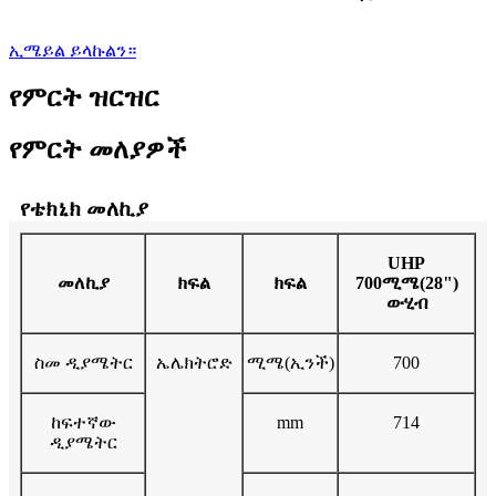
ኢሜይል ይላኩልን።
የምርት ዝርዝር
የምርት መለያዎች
የቴክኒክ መለኪያ
UHP
መለኪያ
ክፍል
ክፍል
700ሚሜ(28")
ውሂብ
ስመ ዲያሜትር
ኤሌክትሮድ
ሚሜ(ኢንች)
700
ከፍተኛው
mm
714
ዲያሜትር