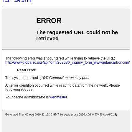
T4L T4N 4TPI