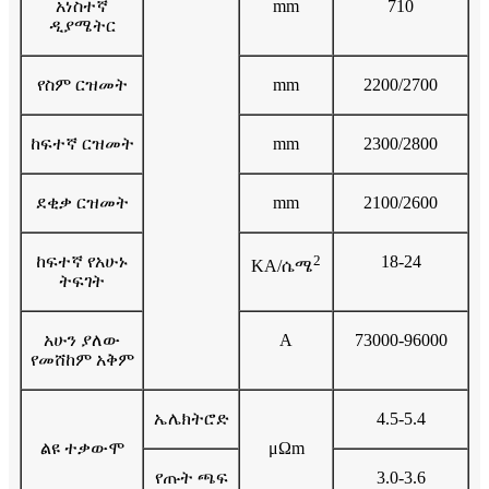
አነስተኛ
mm
710
ዲያሜትር
የስም ርዝመት
mm
2200/2700
ከፍተኛ ርዝመት
mm
2300/2800
ደቂቃ ርዝመት
mm
2100/2600
ከፍተኛ የአሁኑ
2
18-24
KA/ሴሜ
ትፍገት
አሁን ያለው
A
73000-96000
የመሸከም አቅም
ኤሌክትሮድ
4.5-5.4
ልዩ ተቃውሞ
μΩm
የጡት ጫፍ
3.0-3.6