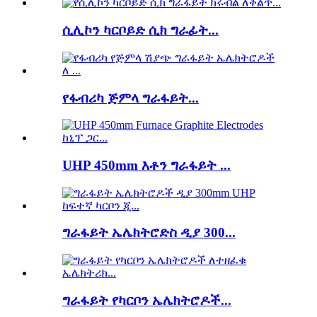
ሲሊኮን ካርቦይድ ሲክ ግራፊት...
የፋብሪካ ጅምላ ግራፋይት...
UHP 450mm እቶን ግራፋይት ...
ግራፋይት ኤሌክትሮድስ ዲያ 300...
ግራፋይት የካርቦን ኤሌክትሮዶች...