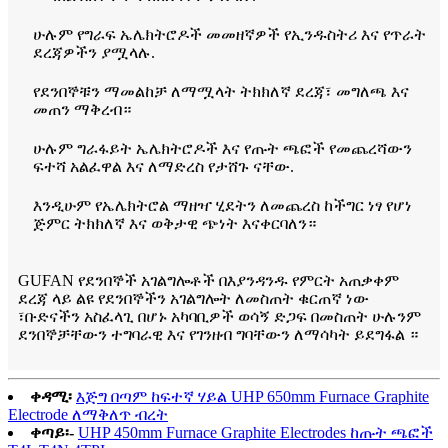
ሁሉም የግራፍ ኤሌክትሮዶች መመዘኛዎች የኢንዱስትሪ እና የጥራት
ደረጃዎችን ያሟላሉ.
የደንበኞቹን ማመልከቻ ለማሟላት ትክክለኛ ደረጃ፣ መግለጫ እና
መጠን ማቅረብ።
ሁሉም ግራፋይት ኤሌክትሮዶች እና የጡት ጫፎች የመጨረሻውን
ፍተሻ አልፈዋል እና ለማድረስ የታሸጉ ናቸው.
እንዲሁም የኤሌክትሮል ማዘዣ ሂደትን ለመጨረስ ከችግር ነፃ የሆነ
ጅምር ትክክለኛ እና ወቅታዊ ጭነት እናቀርባለን።
GUFAN የደንበኞች አገልግሎቶች በእያንዳንዱ የምርት አጠቃቀም
ደረጃ ላይ ልዩ የደንበኞችን አገልግሎት ለመስጠት ቁርጠኛ ነው
፣ቡድናችን አስፈላጊ በሆኑ አካባቢዎች ወሳኝ ድጋፍ በመስጠት ሁሉንም
ደንበኞቻቸውን ተግባራዊ እና የገንዘብ ግባቸውን ለማሳካት ይደግፋል ።
ቀዳሚ፡
እጅግ በጣም ከፍተኛ ሃይል UHP 650mm Furnace Graphite
Electrode ለማቅለጥ ብረት
ቀጣይ፡-
UHP 450mm Furnace Graphite Electrodes ከጡት ጫፎች