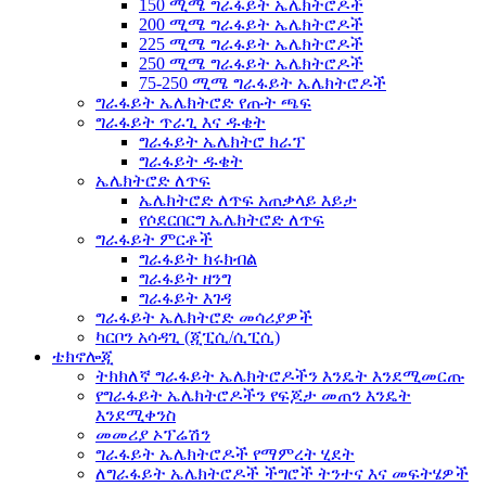
150 ሚሜ ግራፋይት ኤሌክትሮዶች
200 ሚሜ ግራፋይት ኤሌክትሮዶች
225 ሚሜ ግራፋይት ኤሌክትሮዶች
250 ሚሜ ግራፋይት ኤሌክትሮዶች
75-250 ሚሜ ግራፋይት ኤሌክትሮዶች
ግራፋይት ኤሌክትሮድ የጡት ጫፍ
ግራፋይት ጥራጊ እና ዱቄት
ግራፋይት ኤሌክትሮ ክራፕ
ግራፋይት ዱቄት
ኤሌክትሮድ ለጥፍ
ኤሌክትሮድ ለጥፍ አጠቃላይ እይታ
የሶደርበርግ ኤሌክትሮድ ለጥፍ
ግራፋይት ምርቶች
ግራፋይት ክሩክብል
ግራፋይት ዘንግ
ግራፋይት እገዳ
ግራፋይት ኤሌክትሮድ መሳሪያዎች
ካርቦን አሳዳጊ (ጂፒሲ/ሲፒሲ)
ቴክኖሎጂ
ትክክለኛ ግራፋይት ኤሌክትሮዶችን እንዴት እንደሚመርጡ
የግራፋይት ኤሌክትሮዶችን የፍጆታ መጠን እንዴት
እንደሚቀንስ
መመሪያ ኦፕሬሽን
ግራፋይት ኤሌክትሮዶች የማምረት ሂደት
ለግራፋይት ኤሌክትሮዶች ችግሮች ትንተና እና መፍትሄዎች