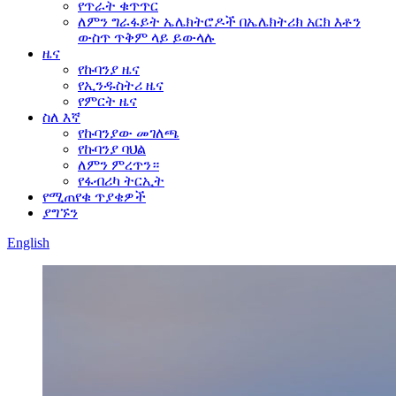
የጥራት ቁጥጥር
ለምን ግራፋይት ኤሌክትሮዶች በኤሌክትሪክ አርክ እቶን
ውስጥ ጥቅም ላይ ይውላሉ
ዜና
የኩባንያ ዜና
የኢንዱስትሪ ዜና
የምርት ዜና
ስለ እኛ
የኩባንያው መገለጫ
የኩባንያ ባህል
ለምን ምረጥን።
የፋብሪካ ትርኢት
የሚጠየቁ ጥያቄዎች
ያግኙን
English