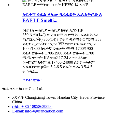
ከፍተኛ ኃይል ያለው ግራፋይት ኤሌክትሮድ ለ
EAF LF Smelti...
የቴክኒክ መለኪያ መለኪያ ክፍል አሃድ HP
350ሚሜ(14") ውሂብ ስም ዲያሜትር ኤሌክትሮድ
ሚሜ(ኢንች) 350(14) ከፍተኛ ዲያሜትር ሚሜ 358
ደቂቃ ዲያሜትር ሚሜ 352 የስም ርዝመት ሚሜ
1600/1800 ከፍተኛ ርዝመት ሚሜ 1700/1900
ደቂቃ ርዝመት 1700/1900 ደቂቃ ርዝመት 1700
ሚሜ ጥግግት KA/cm2 17-24 አሁን ያለው
የመሸከም አቅም A 17400-24000 ልዩ የመቋቋም
ኤሌክትሮድ μΩm 5.2-6.5 የጡት ጫፍ 3.5-4.5
ተጣጣፊ...
ጥያቄ
ዝርዝር
ሄበይ ጉፋን ካርቦን Co., Ltd.
አድራሻ፡ Changxiang Town, Handan City, Hebei Province,
China
ስልክ: + 86-18958629096
E-mail: info@gufancarbon.com