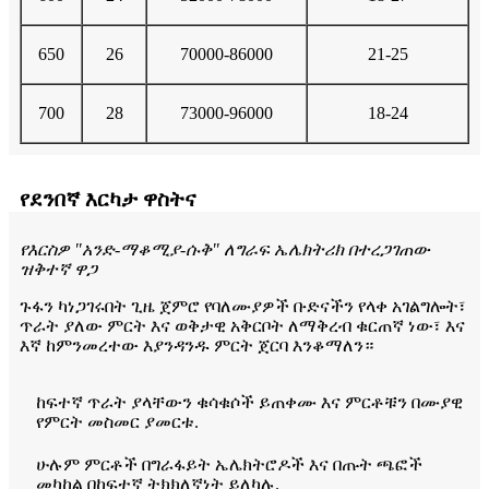
650
26
70000-86000
21-25
700
28
73000-96000
18-24
የደንበኛ እርካታ ዋስትና
የእርስዎ "አንድ-ማቆሚያ-ሱቅ" ለግራፍ ኤሌክትሪክ በተረጋገጠው
ዝቅተኛ ዋጋ
ጉፋን ካነጋገሩበት ጊዜ ጀምሮ የባለሙያዎች ቡድናችን የላቀ አገልግሎት፣
ጥራት ያለው ምርት እና ወቅታዊ አቅርቦት ለማቅረብ ቁርጠኛ ነው፣ እና
እኛ ከምንመረተው እያንዳንዱ ምርት ጀርባ እንቆማለን።
ከፍተኛ ጥራት ያላቸውን ቁሳቁሶች ይጠቀሙ እና ምርቶቹን በሙያዊ
የምርት መስመር ያመርቱ.
ሁሉም ምርቶች በግራፋይት ኤሌክትሮዶች እና በጡት ጫፎች
መካከል በከፍተኛ ትክክለኛነት ይለካሉ.