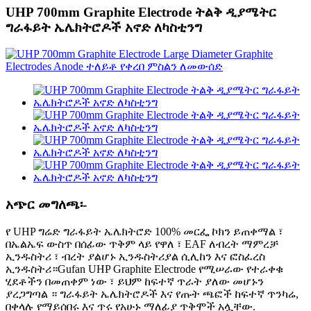
UHP 700mm Graphite Electrode ትልቅ ዲያሜትር
ግራፋይት ኤሌክትሮዶች አኖድ ለካስቲንግ
አጭር መግለጫ፡-
የ UHP ግሬድ ግራፋይት ኤሌክትሮድ 100% መርፌ ኮክን ይጠቀማል ፣
በኤልኤፍ ውስጥ በሰፊው ጥቅም ላይ የዋለ ፣ EAF ለብረት ማምረቻ
ኢንዱስትሪ ፣ ብረት ያልሆኑ ኢንዱስትሪያል ሲሊከን እና ፎስፈረስ
ኢንዱስትሪ።Gufan UHP Graphite Electrode የሚሠራው የተራቀቁ
ሂደቶችን በመጠቀም ነው ፣ ይህም ከፍተኛ ጥራት ያለው መሆኑን
ያረጋግጣል ። ግራፋይት ኤሌክትሮዶች እና የጡት ጫፎች ከፍተኛ ጥንካሬ,
በቀላሉ የማይሰበሩ እና ጥሩ የአሁኑ ማለፊያ ጥቅሞች አሏቸው.