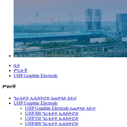
ቤት
ምርቶች
UHP Graphite Electrode
ምድቦች
ግራፋይት ኤሌክትሮድ አጠቃላይ እይታ
UHP Graphite Electrode
UHP Graphite Electrode አጠቃላይ እይታ
UHP300 ግራፋይት ኤሌክትሮድ
UHP350 ግራፋይት ኤሌክትሮድ
UHP400 ግራፋይት ኤሌክትሮድ