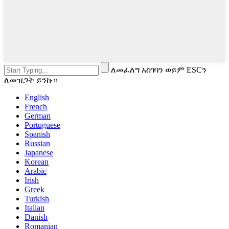
ለመፈለግ አስገባን ወይም ESCን
ለመዝጋት ይንኩ።
English
French
German
Portuguese
Spanish
Russian
Japanese
Korean
Arabic
Irish
Greek
Turkish
Italian
Danish
Romanian