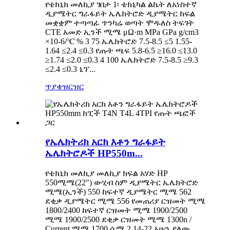
የቴክኒክ መለኪያ ገበታ 1፡ ቴክኒካል ልኬት ለአነስተኛ
ዲያሜትር ግራፋይት ኤሌክትሮድ ዲያሜትር ክፍል
መቋቋም ተጣጣፊ ጥንካሬ ወጣት ሞዱለስ ትፍገት
CTE አመድ ኢንች ሚሜ μΩ·m MPa GPa g/cm3
×10-6/℃ % 3 75 ኤሌክትሮድ 7.5-8.5 ≤5 1.55-
1.64 ≤2.4 ≤0.3 የጡት ጫፍ 5.8-6.5 ≥16.0 ≤13.0
≥1.74 ≤2.0 ≤0.3 4 100 ኤሌክትሮድ 7.5-8.5 ≥9.3
≤2.4 ≤0.3 ኒፕ...
ጥያቄ
ዝርዝር
የኤሌክትሪክ አርክ እቶን ግራፋይት
ኤሌክትሮዶች HP550m...
የቴክኒክ መለኪያ መለኪያ ክፍል አሃድ HP
550ሚሜ(22") ውሂብ ስም ዲያሜትር ኤሌክትሮድ
ሚሜ(ኢንች) 550 ከፍተኛ ዲያሜትር ሚሜ 562
ደቂቃ ዲያሜትር ሚሜ 556 የመጠሪያ ርዝመት ሚሜ
1800/2400 ከፍተኛ ርዝመት ሚሜ 1900/2500
ሚሜ 1900/2500 ደቂቃ ርዝመት ሚሜ 1300n /
Current ሚሜ 1700 ሴሜ 2 14-22 አሁን ያለው