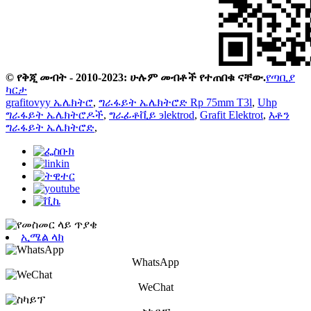
© የቅጂ መብት - 2010-2023: ሁሉም መብቶች የተጠበቁ ናቸው.
የጣቢያ
ካርታ
grafitovyy ኤሌክትሮ
,
ግራፋይት ኤሌክትሮድ Rp 75mm T3l
,
Uhp
ግራፋይት ኤሌክትሮዶች
,
ግራፊቶቪይ эlektrod
,
Grafit Elektrot
,
እቶን
ግራፋይት ኤሌክትሮድ
,
ኢሜል ላክ
WhatsApp
WeChat