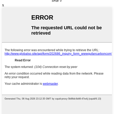
ስካይፕ
x