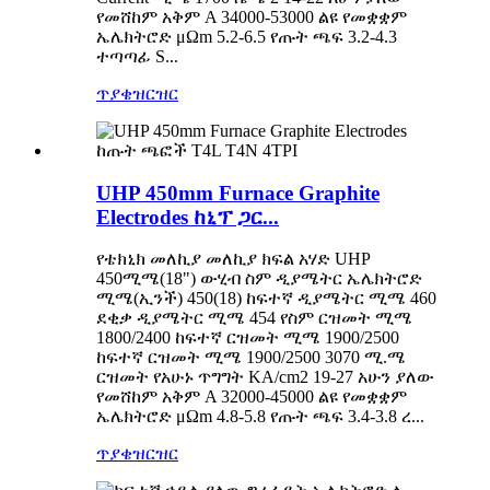
የመሸከም አቅም A 34000-53000 ልዩ የመቋቋም
ኤሌክትሮድ μΩm 5.2-6.5 የጡት ጫፍ 3.2-4.3
ተጣጣፊ S...
ጥያቄ
ዝርዝር
UHP 450mm Furnace Graphite
Electrodes ከኒፕ ጋር...
የቴክኒክ መለኪያ መለኪያ ክፍል አሃድ UHP
450ሚሜ(18") ውሂብ ስም ዲያሜትር ኤሌክትሮድ
ሚሜ(ኢንች) 450(18) ከፍተኛ ዲያሜትር ሚሜ 460
ደቂቃ ዲያሜትር ሚሜ 454 የስም ርዝመት ሚሜ
1800/2400 ከፍተኛ ርዝመት ሚሜ 1900/2500
ከፍተኛ ርዝመት ሚሜ 1900/2500 3070 ሚ.ሜ
ርዝመት የአሁኑ ጥግግት KA/cm2 19-27 አሁን ያለው
የመሸከም አቅም A 32000-45000 ልዩ የመቋቋም
ኤሌክትሮድ μΩm 4.8-5.8 የጡት ጫፍ 3.4-3.8 ረ...
ጥያቄ
ዝርዝር