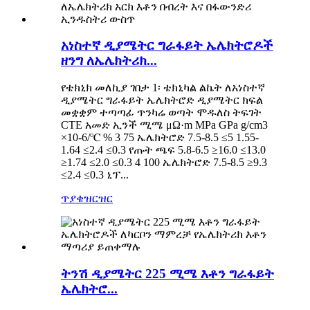
አነስተኛ ዲያሜትር ግራፋይት ኤሌክትሮዶች
ዘንግ ለኤሌክትሪክ...
የቴክኒክ መለኪያ ገበታ 1፡ ቴክኒካል ልኬት ለአነስተኛ
ዲያሜትር ግራፋይት ኤሌክትሮድ ዲያሜትር ክፍል
መቋቋም ተጣጣፊ ጥንካሬ ወጣት ሞዱለስ ትፍገት
CTE አመድ ኢንች ሚሜ μΩ·m MPa GPa g/cm3
×10-6/℃ % 3 75 ኤሌክትሮድ 7.5-8.5 ≤5 1.55-
1.64 ≤2.4 ≤0.3 የጡት ጫፍ 5.8-6.5 ≥16.0 ≤13.0
≥1.74 ≤2.0 ≤0.3 4 100 ኤሌክትሮድ 7.5-8.5 ≥9.3
≤2.4 ≤0.3 ኒፕ...
ጥያቄ
ዝርዝር
ትንሽ ዲያሜትር 225 ሚሜ እቶን ግራፋይት
ኤሌክትሮ...