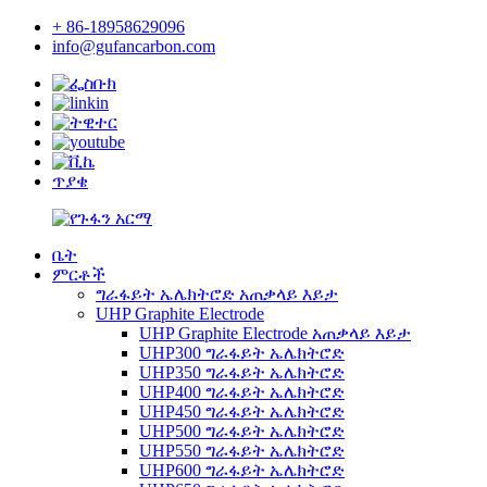
+ 86-18958629096
info@gufancarbon.com
ጥያቄ
ቤት
ምርቶች
ግራፋይት ኤሌክትሮድ አጠቃላይ እይታ
UHP Graphite Electrode
UHP Graphite Electrode አጠቃላይ እይታ
UHP300 ግራፋይት ኤሌክትሮድ
UHP350 ግራፋይት ኤሌክትሮድ
UHP400 ግራፋይት ኤሌክትሮድ
UHP450 ግራፋይት ኤሌክትሮድ
UHP500 ግራፋይት ኤሌክትሮድ
UHP550 ግራፋይት ኤሌክትሮድ
UHP600 ግራፋይት ኤሌክትሮድ