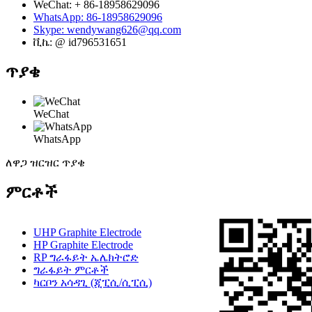
WeChat: + 86-18958629096
WhatsApp: 86-18958629096
Skype: wendywang626@qq.com
ቪኬ: @ id796531651
ጥያቄ
WeChat
WhatsApp
ለዋጋ ዝርዝር ጥያቄ
ምርቶች
UHP Graphite Electrode
HP Graphite Electrode
RP ግራፋይት ኤሌክትሮድ
ግራፋይት ምርቶች
ካርቦን አሳዳጊ (ጂፒሲ/ሲፒሲ)