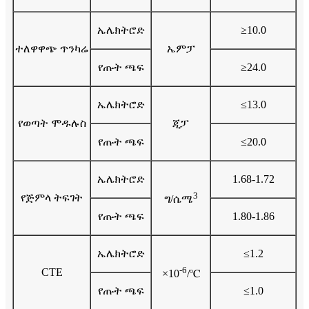
ኤሌክትሮድ
≥10.0
ተለዋዋጭ ጥንካሬ
ኤምፓ
የጡት ጫፍ
≥24.0
ኤሌክትሮድ
≤13.0
የወጣት ሞዱሉስ
ጂፓ
የጡት ጫፍ
≤20.0
ኤሌክትሮድ
1.68-1.72
3
የጅምላ ትፍገት
ግ/ሴሜ
የጡት ጫፍ
1.80-1.86
ኤሌክትሮድ
≤1.2
-6
CTE
×10
/℃
የጡት ጫፍ
≤1.0