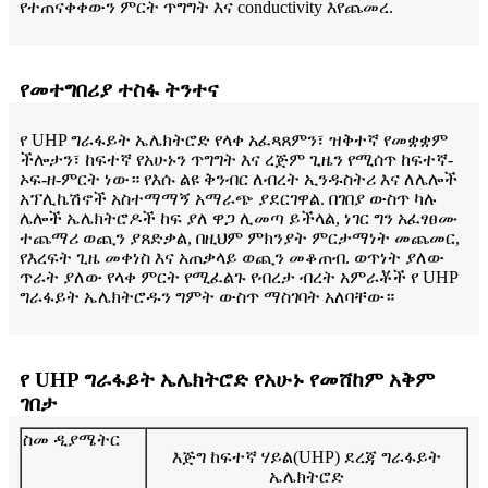
የተጠናቀቀውን ምርት ጥግግት እና conductivity እየጨመረ.
የመተግበሪያ ተስፋ ትንተና
የ UHP ግራፋይት ኤሌክትሮድ የላቀ አፈጻጸምን፣ ዝቅተኛ የመቋቋም
ችሎታን፣ ከፍተኛ የአሁኑን ጥግግት እና ረጅም ጊዜን የሚሰጥ ከፍተኛ-
ኦፍ-ዘ-ምርት ነው። የእሱ ልዩ ቅንብር ለብረት ኢንዱስትሪ እና ለሌሎች
አፕሊኬሽኖች አስተማማኝ አማራጭ ያደርገዋል. በገበያ ውስጥ ካሉ
ሌሎች ኤሌክትሮዶች ከፍ ያለ ዋጋ ሊመጣ ይችላል, ነገር ግን አፈፃፀሙ
ተጨማሪ ወጪን ያጸድቃል, በዚህም ምክንያት ምርታማነት መጨመር,
የእረፍት ጊዜ መቀነስ እና አጠቃላይ ወጪን መቆጠብ. ወጥነት ያለው
ጥራት ያለው የላቀ ምርት የሚፈልጉ የብረታ ብረት አምራቾች የ UHP
ግራፋይት ኤሌክትሮዱን ግምት ውስጥ ማስገባት አለባቸው።
የ UHP ግራፋይት ኤሌክትሮድ የአሁኑ የመሸከም አቅም
ገበታ
ስመ ዲያሜትር
እጅግ ከፍተኛ ሃይል(UHP) ደረጃ ግራፋይት
ኤሌክትሮድ