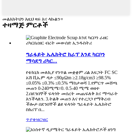
መልእክትህን እዚህ ጻፍ እና ላኩልን።
ተዛማጅ ምርቶች
ግራፋይት ኤሌክትሮ ክራፕ እንደ ካርቦን
ማሳደግ ሪካር...
የቴክኒክ መለኪያ የንጥል መቋቋም ሪል እፍጋት FC SC
አሽ ቪኤም ዳታ ≤90μΩm ≥2.18g/cm3 ≥98.5%
≤0.05% ≤0.3% ≤0.5% ማስታወሻ 1.የምርጥ መሸጫ
መጠን 0-240ሚሜ፣0. 0.5-40 ሚሜ ወዘተ
2.በደንበኞች ፍላጎት መሰረት መጨፍለቅ እና ማጣራት
እንችላለን. 3.ትልቅ መጠን እና የተረጋጋ የማቅረብ
ችሎታ በደንበኞች ልዩ ፍላጎት ግራፋይት ኤሌክትሮ
ስክሪፕ በ...
ጥያቄ
ዝርዝር