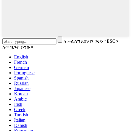
ለመፈለግ አስገባን ወይም ESCን
ለመዝጋት ይንኩ።
English
French
German
Portuguese
Spanish
Russian
Japanese
Korean
Arabic
Irish
Greek
Turkish
Italian
Danish
Romanian