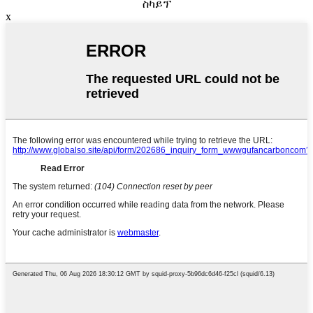
ስካይፕ
x