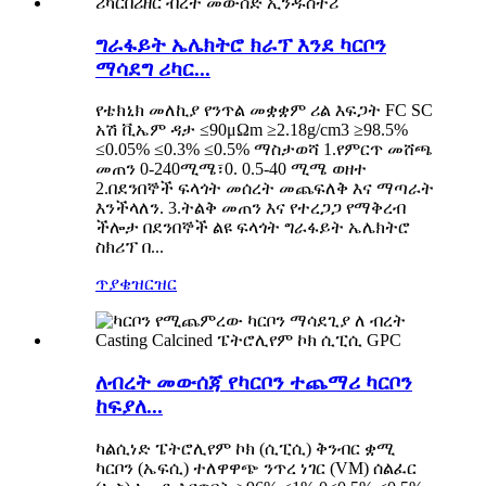
ግራፋይት ኤሌክትሮ ክራፕ እንደ ካርቦን
ማሳደግ ሪካር...
የቴክኒክ መለኪያ የንጥል መቋቋም ሪል እፍጋት FC SC
አሽ ቪኤም ዳታ ≤90μΩm ≥2.18g/cm3 ≥98.5%
≤0.05% ≤0.3% ≤0.5% ማስታወሻ 1.የምርጥ መሸጫ
መጠን 0-240ሚሜ፣0. 0.5-40 ሚሜ ወዘተ
2.በደንበኞች ፍላጎት መሰረት መጨፍለቅ እና ማጣራት
እንችላለን. 3.ትልቅ መጠን እና የተረጋጋ የማቅረብ
ችሎታ በደንበኞች ልዩ ፍላጎት ግራፋይት ኤሌክትሮ
ስክሪፕ በ...
ጥያቄ
ዝርዝር
ለብረት መውሰጃ የካርቦን ተጨማሪ ካርቦን
ከፍያለ...
ካልሲነድ ፔትሮሊየም ኮክ (ሲፒሲ) ቅንብር ቋሚ
ካርቦን (ኤፍሲ) ተለዋዋጭ ንጥረ ነገር (VM) ሰልፈር