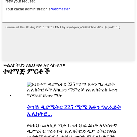
መልእክትህን እዚህ ጻፍ እና ላኩልን።
ተዛማጅ ምርቶች
ትንሽ ዲያሜትር 225 ሚሜ እቶን ግራፋይት
ኤሌክትሮ...
የቴክኒክ መለኪያ ገበታ 1፡ ቴክኒካል ልኬት ለአነስተኛ
ዲያሜትር ግራፋይት ኤሌክትሮድ ዲያሜትር ክፍል
መቋቋም ተጣጣፊ ጥንካሬ ወጣት ሞዱለስ ትፍገት