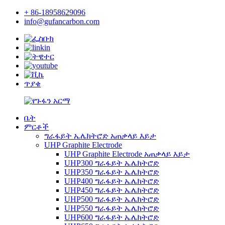
+ 86-18958629096
info@gufancarbon.com
ጥያቄ
ቤት
ምርቶች
ግራፋይት ኤሌክትሮድ አጠቃላይ እይታ
UHP Graphite Electrode
UHP Graphite Electrode አጠቃላይ እይታ
UHP300 ግራፋይት ኤሌክትሮድ
UHP350 ግራፋይት ኤሌክትሮድ
UHP400 ግራፋይት ኤሌክትሮድ
UHP450 ግራፋይት ኤሌክትሮድ
UHP500 ግራፋይት ኤሌክትሮድ
UHP550 ግራፋይት ኤሌክትሮድ
UHP600 ግራፋይት ኤሌክትሮድ