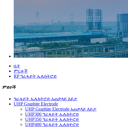
ቤት
ምርቶች
RP ግራፋይት ኤሌክትሮድ
ምድቦች
ግራፋይት ኤሌክትሮድ አጠቃላይ እይታ
UHP Graphite Electrode
UHP Graphite Electrode አጠቃላይ እይታ
UHP300 ግራፋይት ኤሌክትሮድ
UHP350 ግራፋይት ኤሌክትሮድ
UHP400 ግራፋይት ኤሌክትሮድ