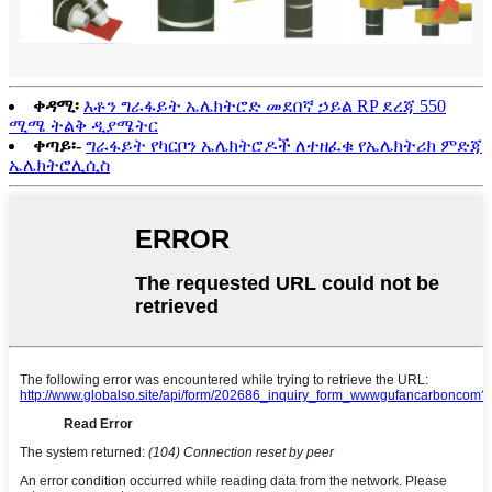
ቀዳሚ፡
እቶን ግራፋይት ኤሌክትሮድ መደበኛ ኃይል RP ደረጃ 550
ሚሜ ትልቅ ዲያሜትር
ቀጣይ፡-
ግራፋይት የካርቦን ኤሌክትሮዶች ለተዘፈቁ የኤሌክትሪክ ምድጃ
ኤሌክትሮሊሲስ