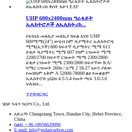
UHP 600x2400mm ግራፋይት
ኤሌክትሮዶች ለኤሌክትሪክ...
የቴክኒክ መለኪያ መለኪያ ክፍል አሃድ UHP
600ሚሜ(24") ውሂብ ስም ዲያሜትር ኤሌክትሮዲ
ሚሜ(ኢንች) 600 ከፍተኛ ዲያሜትር ሚሜ 613
ደቂቃ ዲያሜትር ሚሜ 607 የስም ርዝመት ሚሜ
2200/2700 ከፍተኛ ርዝመት ሚሜ 2300/2800
ደቂቃ ርዝመት ሚሜ 2300/2800 ከፍተኛው KA/
ካሜር ርዝመት 260n / ሴሜ 2 18-27 አሁን ያለው
የመሸከም አቅም A 52000-78000 ልዩ የመቋቋም
ኤሌክትሮድ μΩm 4.5-5.4 የጡት ጫፍ 3.0-3.6
ፍሌክሱ...
ጥያቄ
ዝርዝር
ሄበይ ጉፋን ካርቦን Co., Ltd.
አድራሻ፡ Changxiang Town, Handan City, Hebei Province,
China
ስልክ: + 86-18958629096
E-mail: info@gufancarbon.com