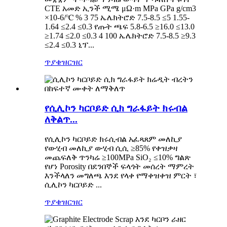
CTE አመድ ኢንች ሚሜ μΩ·m MPa GPa g/cm3
×10-6/℃ % 3 75 ኤሌክትሮድ 7.5-8.5 ≤5 1.55-
1.64 ≤2.4 ≤0.3 የጡት ጫፍ 5.8-6.5 ≥16.0 ≤13.0
≥1.74 ≤2.0 ≤0.3 4 100 ኤሌክትሮድ 7.5-8.5 ≥9.3
≤2.4 ≤0.3 ኒፕ...
ጥያቄ
ዝርዝር
የሲሊኮን ካርቦይድ ሲክ ግራፋይት ክሩብል
ለቅልጥ...
የሲሊኮን ካርቦይድ ክሩሲብል አፈጻጸም መለኪያ
የውሂብ መለኪያ ውሂብ ሲሲ ≥85% የቀዝቃዛ
መጨፍለቅ ጥንካሬ ≥100MPa SiO₂ ≤10% ግልጽ
የሆነ Porosity በደንበኞች ፍላጎት መሰረት ማምረት
እንችላለን መግለጫ እንደ የላቀ የማቀዝቀዝ ምርት ፣
ሲሊኮን ካርቦይድ ...
ጥያቄ
ዝርዝር