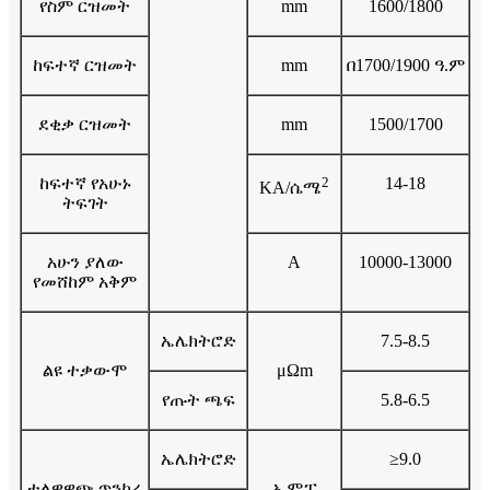
የስም ርዝመት
mm
1600/1800
ከፍተኛ ርዝመት
mm
በ1700/1900 ዓ.ም
ደቂቃ ርዝመት
mm
1500/1700
ከፍተኛ የአሁኑ
2
14-18
KA/ሴሜ
ትፍገት
አሁን ያለው
A
10000-13000
የመሸከም አቅም
ኤሌክትሮድ
7.5-8.5
ልዩ ተቃውሞ
μΩm
የጡት ጫፍ
5.8-6.5
ኤሌክትሮድ
≥9.0
ተለዋዋጭ ጥንካሬ
ኤምፓ