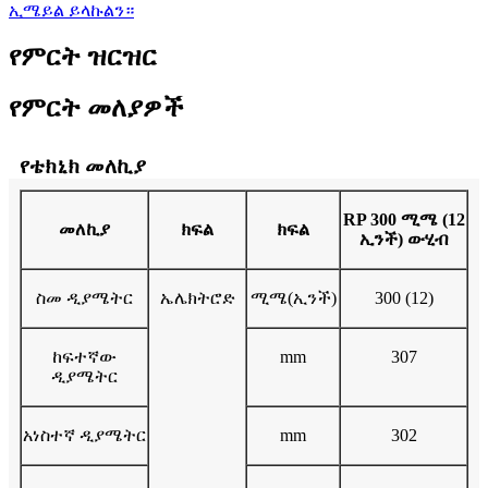
ኢሜይል ይላኩልን።
የምርት ዝርዝር
የምርት መለያዎች
የቴክኒክ መለኪያ
RP 300 ሚሜ (12
መለኪያ
ክፍል
ክፍል
ኢንች) ውሂብ
ስመ ዲያሜትር
ኤሌክትሮድ
ሚሜ(ኢንች)
300 (12)
ከፍተኛው
mm
307
ዲያሜትር
አነስተኛ ዲያሜትር
mm
302