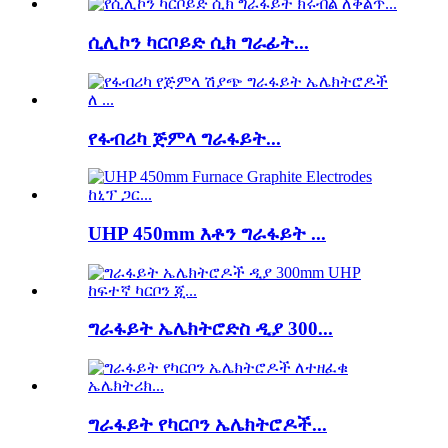
ሲሊኮን ካርቦይድ ሲክ ግራፊት...
የፋብሪካ ጅምላ ግራፋይት...
UHP 450mm እቶን ግራፋይት ...
ግራፋይት ኤሌክትሮድስ ዲያ 300...
ግራፋይት የካርቦን ኤሌክትሮዶች...