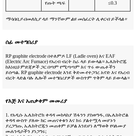
የጡት ጫፍ
≤0.3
ማሳሰቢያ-በመለኪያ ላይ ማንኛውም ልዩ መስፈርት ሊቀርብ ይችላል።
ሰፊ መተግበሪያ
RP graphite electrode በተለምዶ LF (Ladle oven) እና EAF
(Electric Arc Furnace) የአረብ ብረት ስራ ላይ ይውላል። ኤሌክትሮጁ
ከእነዚህ ምድጃዎች ጋር በጣም የሚጣጣም እና ጥሩ ውጤቶችን
ይሰጣል. RP graphite electrode እንደ ቅድመ-የተጋገረ አኖድ እና የአረብ
ብረት ላድል ባሉ ሌሎች መተግበሪያዎች ውስጥም ጥቅም ላይ ይውላል።
የእጅ እና አጠቃቀም መመሪያ
1. የአዲሱ ኤሌክትሮክ ቀዳዳ መከላከያ ሽፋንን ያስወግዱ, በኤሌክትሮል
ቀዳዳ ውስጥ ያለው ክር መጠናቀቁን እና ክሩ ያልተሟላ መሆኑን
ያረጋግጡ, ኤሌክትሮጁን መጠቀም ይቻል እንደሆነ ለማወቅ የባለሙያ
መሐንዲሶችን ያነጋግሩ;