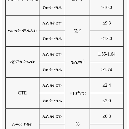
የጡት ጫፍ
≥16.0
ኤሌክትሮድ
≤9.3
የወጣት ሞዱሉስ
ጂፓ
የጡት ጫፍ
≤13.0
ኤሌክትሮድ
1.55-1.64
3
የጅምላ ትፍገት
ግ/ሴሜ
የጡት ጫፍ
≥1.74
ኤሌክትሮድ
≤2.4
-6
CTE
×10
/℃
የጡት ጫፍ
≤2.0
ኤሌክትሮድ
≤0.3
አመድ ይዘት
%