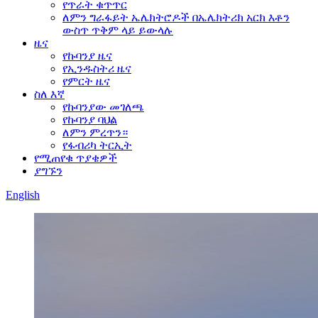
የጥራት ቁጥጥር
ለምን ግራፋይት ኤሌክትሮዶች በኤሌክትሪክ አርክ እቶን
ውስጥ ጥቅም ላይ ይውላሉ
ዜና
የኩባንያ ዜና
የኢንዱስትሪ ዜና
የምርት ዜና
ስለ እኛ
የኩባንያው መገለጫ
የኩባንያ ባህል
ለምን ምረጥን።
የፋብሪካ ትርኢት
የሚጠየቁ ጥያቄዎች
ያግኙን
English