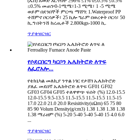
(ኤስ) አመድ እርጥበት ≥96% ≤1% 0≤0.5% ≤0.5%
≤0.5% መጠን፡0-1ሚሜ፣1-3 ሚሜ፣ 1 -5 ሚሜ
ወይም በደንበኞች ምርጫ ማሸግ: 1.Waterproof PP
ተሸምኖ ቦርሳዎች፣ 25 ኪሎ ግራም በወረቀት ቦርሳ፣ 50
ኪ.ግ በትንሽ ከረጢቶች 2.800kgs-1000 ኪ.
ጥያቄ
ዝርዝር
የሶደርበርግ ካርቦን ኤሌክትሮድ ለጥፍ
ለፌሮአሎ...
የቴክኒካል መለኪያ ንጥል ነገር የታሸገ ኤሌክትሮድ
ያለፈ መደበኛ ኤሌክትሮድ ለጥፍ GF01 GF02
GF03 GF04 GF05 ተለዋዋጭ ፍሰት (%) 12.0-15.5
12.0-15.5 9.5-13.5 11.5-15.5 11.5-15.5 11.5-15
17.0 22.0 21.0 20.0 Resisitivity(uΩm) 65 75 80
85 90 Volum Density(g/cm3) 1.38 1.38 1.38 1.38
1.38 ማራዘም (%) 5-20 5-40 5-40 5-40 15 4.0 6.0
...
ጥያቄ
ዝርዝር