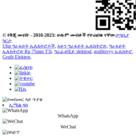
© የቅጂ መብት - 2010-2023: ሁሉም መብቶች የተጠበቁ ናቸው.
የጣቢያ
ካርታ
Uhp ግራፋይት ኤሌክትሮዶች
,
እቶን ግራፋይት ኤሌክትሮድ
,
ግራፋይት
ኤሌክትሮድ Rp 75mm T3l
,
ግራፊቶቪይ эlektrod
,
grafitovyy ኤሌክትሮ
,
Grafit Elektrot
,
ኢሜል ላክ
WhatsApp
WeChat