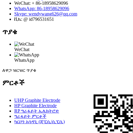
WeChat: + 86-18958629096
WhatsApp: 86-18958629096
Skype: wendywang626@qq.com
ቪኬ: @ id796531651
ጥያቄ
WeChat
WhatsApp
ለዋጋ ዝርዝር ጥያቄ
ምርቶች
UHP Graphite Electrode
HP Graphite Electrode
RP ግራፋይት ኤሌክትሮድ
ግራፋይት ምርቶች
ካርቦን አሳዳጊ (ጂፒሲ/ሲፒሲ)