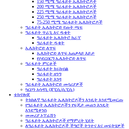
150 ሚሜ ግራፋይት ኤሌክትሮዶች
200 ሚሜ ግራፋይት ኤሌክትሮዶች
225 ሚሜ ግራፋይት ኤሌክትሮዶች
250 ሚሜ ግራፋይት ኤሌክትሮዶች
75-250 ሚሜ ግራፋይት ኤሌክትሮዶች
ግራፋይት ኤሌክትሮድ የጡት ጫፍ
ግራፋይት ጥራጊ እና ዱቄት
ግራፋይት ኤሌክትሮ ክራፕ
ግራፋይት ዱቄት
ኤሌክትሮድ ለጥፍ
ኤሌክትሮድ ለጥፍ አጠቃላይ እይታ
የሶደርበርግ ኤሌክትሮድ ለጥፍ
ግራፋይት ምርቶች
ግራፋይት ክሩክብል
ግራፋይት ዘንግ
ግራፋይት እገዳ
ግራፋይት ኤሌክትሮድ መሳሪያዎች
ካርቦን አሳዳጊ (ጂፒሲ/ሲፒሲ)
ቴክኖሎጂ
ትክክለኛ ግራፋይት ኤሌክትሮዶችን እንዴት እንደሚመርጡ
የግራፋይት ኤሌክትሮዶችን የፍጆታ መጠን እንዴት
እንደሚቀንስ
መመሪያ ኦፕሬሽን
ግራፋይት ኤሌክትሮዶች የማምረት ሂደት
ለግራፋይት ኤሌክትሮዶች ችግሮች ትንተና እና መፍትሄዎች