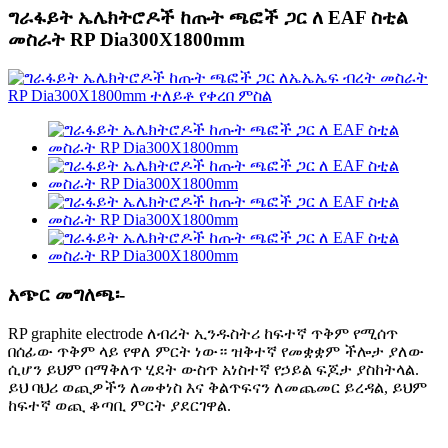
ግራፋይት ኤሌክትሮዶች ከጡት ጫፎች ጋር ለ EAF ስቲል
መስራት RP Dia300X1800mm
አጭር መግለጫ፡-
RP graphite electrode ለብረት ኢንዱስትሪ ከፍተኛ ጥቅም የሚሰጥ
በሰፊው ጥቅም ላይ የዋለ ምርት ነው። ዝቅተኛ የመቋቋም ችሎታ ያለው
ሲሆን ይህም በማቅለጥ ሂደት ውስጥ አነስተኛ የኃይል ፍጆታ ያስከትላል.
ይህ ባህሪ ወጪዎችን ለመቀነስ እና ቅልጥፍናን ለመጨመር ይረዳል, ይህም
ከፍተኛ ወጪ ቆጣቢ ምርት ያደርገዋል.