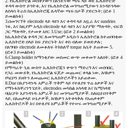
2. የኤሌክትሮል መስቀያውን በአንደኛው ጫፍ ላይ ወደ ኤሌክትሮድ
ቀዳዳ ውስጥ ይጎትቱ, እና የኤሌክትሮል መገጣጠሚያውን እንዳይጎዳው
ለስላሳ ትራስ ከኤሌክትሮጁ ሌላኛው ጫፍ በታች ያድርጉት; (ፎቶ 1
ይመልከቱ)
3.በመገናኘት electrode ላይ ላዩን እና ቀዳዳ ላይ አቧራ እና sundries
ንፉ, እና ከዚያም አዲስ electrode ላይ ላዩን እና አያያዥ ማጽዳት, ብሩሽ
ጋር ማጽዳት, የታመቀ አየር 3.Use; (ፎቶ 2 ይመልከቱ)
ከኤሌክትሮል ቀዳዳ ጋር ለመገጣጠም አዲሱን ኤሌክትሮል ከተጠባባቂው
ኤሌክትሮድ በላይ ከፍ ያድርጉት እና ቀስ ብለው ይወድቃሉ;
በአግባቡ electrode ለመቆለፍ ትክክለኛ torque እሴት ይጠቀሙ 5.
(ፎቶ3 ይመልከቱ)
6.Clamp holder ከማንቂያው መስመር ውጭ መቀመጥ አለበት. (ፎቶ 4
ይመልከቱ)
በማጣራት ጊዜ ውስጥ ኤሌክትሮጁን ቀጭን ማድረግ እና መሰባበር,
የጋራ መውደቅ, የኤሌክትሮል ፍጆታ መጨመር ቀላል ነው, እባክዎን
የካርቦን ይዘትን ለመጨመር ኤሌክትሮዶችን አይጠቀሙ.
8.Due በእያንዳንዱ አምራች ጥቅም ላይ የተለያዩ ጥሬ ዕቃዎች እና
የማኑፋክቸሪንግ ሂደት, electrodes መካከል አካላዊ እና ኬሚካላዊ
ባህሪያት እያንዳንዱ አምራች እና መገጣጠሚያዎች. ስለዚህ በጥቅም
ላይ, በአጠቃላይ ሁኔታዎች, እባክዎን አትቀላቅሉ የአጠቃቀም
ኤሌክትሮዶች እና በተለያዩ አምራቾች የተሠሩ መገጣጠሚያዎች.