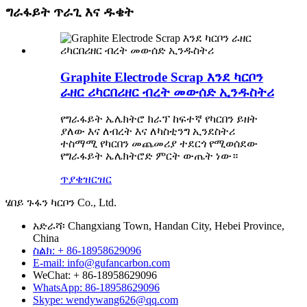
ግራፋይት ጥራጊ እና ዱቄት
Graphite Electrode Scrap እንደ ካርቦን
ራዘር ሪካርበሪዘር ብረት መውሰድ ኢንዱስትሪ
የግራፋይት ኤሌክትሮ ክራፕ ከፍተኛ የካርበን ይዘት
ያለው እና ለብረት እና ለካስቲንግ ኢንደስትሪ
ተስማሚ የካርበን መጨመሪያ ተደርጎ የሚወሰደው
የግራፋይት ኤሌክትሮድ ምርት ውጤት ነው።
ጥያቄ
ዝርዝር
ሄበይ ጉፋን ካርቦን Co., Ltd.
አድራሻ፡ Changxiang Town, Handan City, Hebei Province,
China
ስልክ: + 86-18958629096
E-mail: info@gufancarbon.com
WeChat: + 86-18958629096
WhatsApp: 86-18958629096
Skype: wendywang626@qq.com