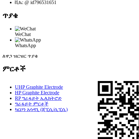
ቪኬ: @ id796531651
ጥያቄ
WeChat
WhatsApp
ለዋጋ ዝርዝር ጥያቄ
ምርቶች
UHP Graphite Electrode
HP Graphite Electrode
RP ግራፋይት ኤሌክትሮድ
ግራፋይት ምርቶች
ካርቦን አሳዳጊ (ጂፒሲ/ሲፒሲ)