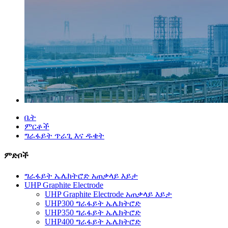
ቤት
ምርቶች
ግራፋይት ጥራጊ እና ዱቄት
ምድቦች
ግራፋይት ኤሌክትሮድ አጠቃላይ እይታ
UHP Graphite Electrode
UHP Graphite Electrode አጠቃላይ እይታ
UHP300 ግራፋይት ኤሌክትሮድ
UHP350 ግራፋይት ኤሌክትሮድ
UHP400 ግራፋይት ኤሌክትሮድ