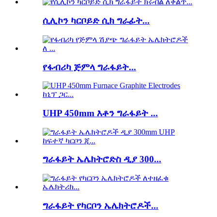
ሲሊኮን ካርቦይድ ሲክ ግራፊት...
የፋብሪካ ጅምላ ግራፋይት...
UHP 450mm እቶን ግራፋይት ...
ግራፋይት ኤሌክትሮድስ ዲያ 300...
ግራፋይት የካርቦን ኤሌክትሮዶች...