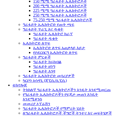
150 ሚሜ ግራፋይት ኤሌክትሮዶች
200 ሚሜ ግራፋይት ኤሌክትሮዶች
225 ሚሜ ግራፋይት ኤሌክትሮዶች
250 ሚሜ ግራፋይት ኤሌክትሮዶች
75-250 ሚሜ ግራፋይት ኤሌክትሮዶች
ግራፋይት ኤሌክትሮድ የጡት ጫፍ
ግራፋይት ጥራጊ እና ዱቄት
ግራፋይት ኤሌክትሮ ክራፕ
ግራፋይት ዱቄት
ኤሌክትሮድ ለጥፍ
ኤሌክትሮድ ለጥፍ አጠቃላይ እይታ
የሶደርበርግ ኤሌክትሮድ ለጥፍ
ግራፋይት ምርቶች
ግራፋይት ክሩክብል
ግራፋይት ዘንግ
ግራፋይት እገዳ
ግራፋይት ኤሌክትሮድ መሳሪያዎች
ካርቦን አሳዳጊ (ጂፒሲ/ሲፒሲ)
ቴክኖሎጂ
ትክክለኛ ግራፋይት ኤሌክትሮዶችን እንዴት እንደሚመርጡ
የግራፋይት ኤሌክትሮዶችን የፍጆታ መጠን እንዴት
እንደሚቀንስ
መመሪያ ኦፕሬሽን
ግራፋይት ኤሌክትሮዶች የማምረት ሂደት
ለግራፋይት ኤሌክትሮዶች ችግሮች ትንተና እና መፍትሄዎች