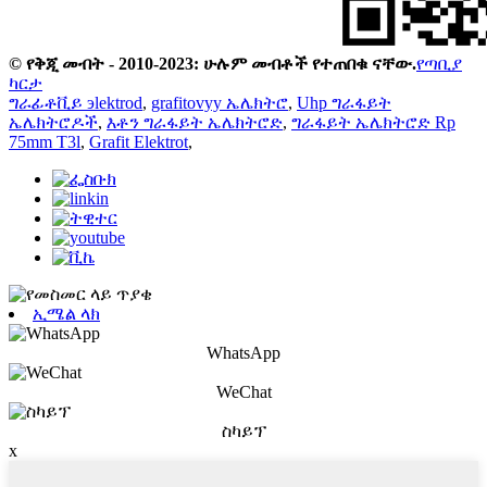
© የቅጂ መብት - 2010-2023: ሁሉም መብቶች የተጠበቁ ናቸው.
የጣቢያ
ካርታ
ግራፊቶቪይ эlektrod
,
grafitovyy ኤሌክትሮ
,
Uhp ግራፋይት
ኤሌክትሮዶች
,
እቶን ግራፋይት ኤሌክትሮድ
,
ግራፋይት ኤሌክትሮድ Rp
75mm T3l
,
Grafit Elektrot
,
ኢሜል ላክ
WhatsApp
WeChat
ስካይፕ
x