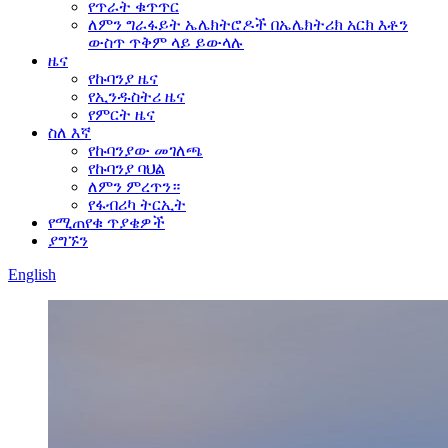
የጥራት ቁጥጥር
ለምን ግራፋይት ኤሌክትሮዶች በኤሌክትሪክ አርክ እቶን
ውስጥ ጥቅም ላይ ይውላሉ
ዜና
የኩባንያ ዜና
የኢንዱስትሪ ዜና
የምርት ዜና
ስለ እኛ
የኩባንያው መገለጫ
የኩባንያ ባህል
ለምን ምረጥን።
የፋብሪካ ትርኢት
የሚጠየቁ ጥያቄዎች
ያግኙን
English