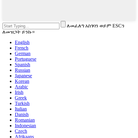
ለመፈለግ አስገባን ወይም ESCን
ለመዝጋት ይንኩ።
English
French
German
Portuguese
Spanish
Russian
Japanese
Korean
Arabic
Irish
Greek
Turkish
Italian
Danish
Romanian
Indonesian
Czech
Afrikaans