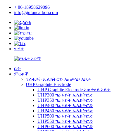
+ 86-18958629096
info@gufancarbon.com
ጥያቄ
ቤት
ምርቶች
ግራፋይት ኤሌክትሮድ አጠቃላይ እይታ
UHP Graphite Electrode
UHP Graphite Electrode አጠቃላይ እይታ
UHP300 ግራፋይት ኤሌክትሮድ
UHP350 ግራፋይት ኤሌክትሮድ
UHP400 ግራፋይት ኤሌክትሮድ
UHP450 ግራፋይት ኤሌክትሮድ
UHP500 ግራፋይት ኤሌክትሮድ
UHP550 ግራፋይት ኤሌክትሮድ
UHP600 ግራፋይት ኤሌክትሮድ