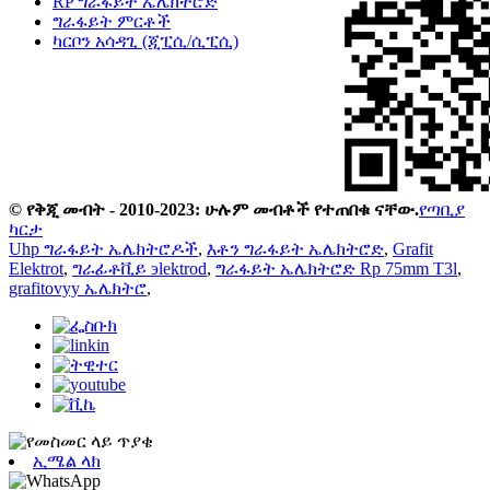
RP ግራፋይት ኤሌክትሮድ
ግራፋይት ምርቶች
ካርቦን አሳዳጊ (ጂፒሲ/ሲፒሲ)
© የቅጂ መብት - 2010-2023: ሁሉም መብቶች የተጠበቁ ናቸው.
የጣቢያ
ካርታ
Uhp ግራፋይት ኤሌክትሮዶች
,
እቶን ግራፋይት ኤሌክትሮድ
,
Grafit
Elektrot
,
ግራፊቶቪይ эlektrod
,
ግራፋይት ኤሌክትሮድ Rp 75mm T3l
,
grafitovyy ኤሌክትሮ
,
ኢሜል ላክ