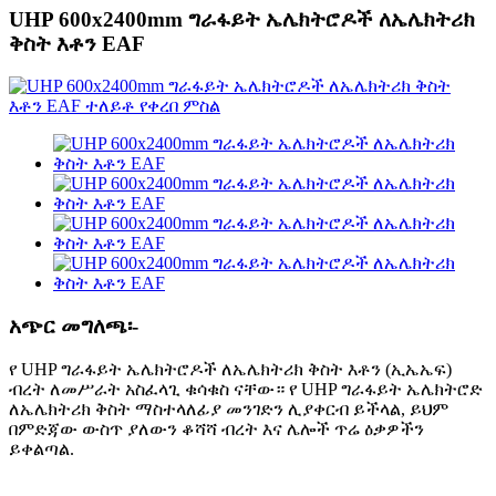
UHP 600x2400mm ግራፋይት ኤሌክትሮዶች ለኤሌክትሪክ
ቅስት እቶን EAF
አጭር መግለጫ፡-
የ UHP ግራፋይት ኤሌክትሮዶች ለኤሌክትሪክ ቅስት እቶን (ኢኤኤፍ)
ብረት ለመሥራት አስፈላጊ ቁሳቁስ ናቸው። የ UHP ግራፋይት ኤሌክትሮድ
ለኤሌክትሪክ ቅስት ማስተላለፊያ መንገድን ሊያቀርብ ይችላል, ይህም
በምድጃው ውስጥ ያለውን ቆሻሻ ብረት እና ሌሎች ጥሬ ዕቃዎችን
ይቀልጣል.