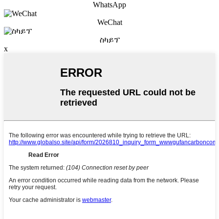
WhatsApp
WeChat
ስካይፕ
x