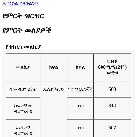
ኢሜይል ይላኩልን።
የምርት ዝርዝር
የምርት መለያዎች
የቴክኒክ መለኪያ
UHP
መለኪያ
ክፍል
ክፍል
600ሚሜ(24")
ውሂብ
ስመ ዲያሜትር
ኤሌክትሮድ
ሚሜ(ኢንች)
600
ከፍተኛው
mm
613
ዲያሜትር
አነስተኛ
mm
607
ዲያሜትር