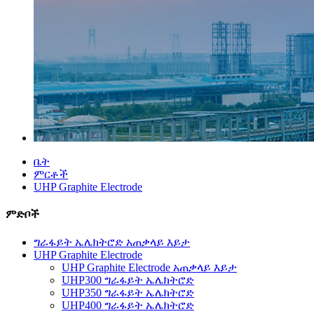
ቤት
ምርቶች
UHP Graphite Electrode
ምድቦች
ግራፋይት ኤሌክትሮድ አጠቃላይ እይታ
UHP Graphite Electrode
UHP Graphite Electrode አጠቃላይ እይታ
UHP300 ግራፋይት ኤሌክትሮድ
UHP350 ግራፋይት ኤሌክትሮድ
UHP400 ግራፋይት ኤሌክትሮድ