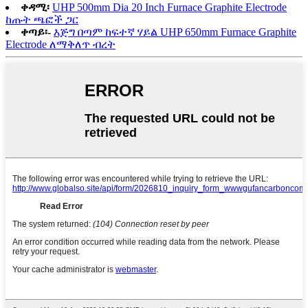
ቀዳሚ፡
UHP 500mm Dia 20 Inch Furnace Graphite Electrode
ከጡት ጫፎች ጋር
ቀጣይ፡-
እጅግ በጣም ከፍተኛ ሃይል UHP 650mm Furnace Graphite
Electrode ለማቅለጥ ብረት