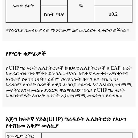
አመድ ይዘት
%
የጡት ጫፍ
≤0.2
ማሳሰቢያ-በመለኪያ ላይ ማንኛውም ልዩ መስፈርት ሊቀርብ ይችላል።
የምርት ቁምፊዎች
የ UHP ግራፋይት ኤሌክትሮዶች ከባህላዊ ኤሌክትሮዶች ለ EAF ብረት
አሠራር ብዙ ጥቅሞችን ይሰጣሉ። የእነሱ ከፍተኛ የሙቀት አማቂነት፣
አነስተኛ የቆሻሻ ይዘት፣ ረጅም የአገልግሎት ዘመን እና ተከታታይ
አፈፃፀም ለብረት ሰሪዎች ለዋጋ ቆጣቢ፣ ቀልጣፋ እና ለአካባቢ ተስማሚ
መፍትሄ እንዲመርጡ ያደርጋቸዋል።ከዚህም በላይ የ UHP ግራፋይት
ኤሌክትሮዶች ለብረት ሰሪዎች ኢኮ-ተስማሚ መፍትሄን ይሰጣሉ።
እጅግ ከፍተኛ ሃይል(UHP) ግራፋይት ኤሌክትሮድ የአሁን
የተሸከመ አቅም መለኪያ
ስመ ዲያሜትር