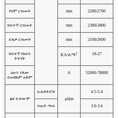
የስም ርዝመት
mm
2200/2700
ከፍተኛ ርዝመት
mm
2300/2800
ደቂቃ ርዝመት
mm
2100/2600
ከፍተኛ የአሁኑ
2
18-27
KA/ሴሜ
ትፍገት
አሁን ያለው
A
52000-78000
የመሸከም አቅም
ኤሌክትሮድ
4.5-5.4
ልዩ ተቃውሞ
μΩm
የጡት ጫፍ
3.0-3.6