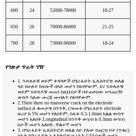
600
24
52000-78000
18-27
650
26
70000-86000
21-25
700
28
73000-96000
18-24
የገጽታ ጥራት ገዥ
1. ጉድለቶቹ ወይም ቀዳዳዎች በግራፋይት ኤሌክትሮድ ወለል
ላይ ከሁለት ክፍሎች በላይ መሆን የለባቸውም, እና ጉድለቶቹ
ወይም ጉድጓዶቹ መጠን ከዚህ በታች በተጠቀሰው ሠንጠረዥ
ውስጥ ካለው መረጃ መብለጥ የለባቸውም.
2.There there no transverse crack on the electrode
surface.ለ ቁመታዊ ስንጥቅ, ርዝመቱ በግራፋይት electrode
ዙሪያ ከ 5% መሆን የለበትም, ስፋቱ 0.3-1.0mm ክልል ውስጥ
መሆን አለበት.Longitudinal ስንጥቅ ውሂብ ከ 0.3mm ውሂብ
በታች መሆን አለበት. ቸልተኛ መሆን
3. በግራፋይት ኤሌክትሮድ ወለል ላይ ያለው የጠርዝ ቦታ (ጥቁር)
ስፋት ከግራፋይት ኤሌክትሮድ ዙሪያ ከ 1/10 በታች መሆን