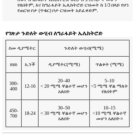
የለበትም, እና ከግራፋይት ኤሌክትሮድ ርዝመት ከ 1/3 በላይ የሆነ
የጠርዝ ቦታ (ጥቁር) ቦታ ርዝመት አይፈቀድም.
የገጽታ ጉድለት ውሂብ ለግራፋይት ኤሌክትሮድ
ስመ ዲያሜትር
ጉድለት ውሂብ(ሚሜ)
mm
ኢንች
ዲያሜትር(ሚሜ)
ጥልቀት (ሚሜ)
20–40
5–10
300-
12-16
< 20 ሚሜ ቸልተኛ መሆን
<5 ሚሜ ቸል ማለት
400
አለበት
የለበትም
30–50
10–15
450-
18-24
< 30 ሚሜ ቸልተኛ መሆን
<10 ሚሜ ቸልተኛ
700
አለበት
መሆን አለበት።