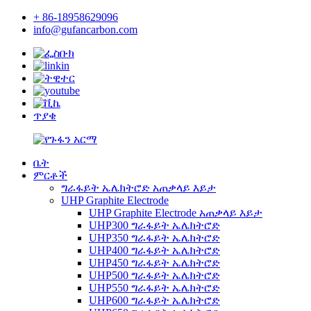
+ 86-18958629096
info@gufancarbon.com
ጥያቄ
ቤት
ምርቶች
ግራፋይት ኤሌክትሮድ አጠቃላይ እይታ
UHP Graphite Electrode
UHP Graphite Electrode አጠቃላይ እይታ
UHP300 ግራፋይት ኤሌክትሮድ
UHP350 ግራፋይት ኤሌክትሮድ
UHP400 ግራፋይት ኤሌክትሮድ
UHP450 ግራፋይት ኤሌክትሮድ
UHP500 ግራፋይት ኤሌክትሮድ
UHP550 ግራፋይት ኤሌክትሮድ
UHP600 ግራፋይት ኤሌክትሮድ