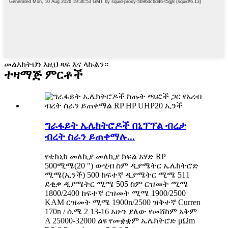
መልእክትህን እዚህ ጻፍ እና ላኩልን።
ተዛማጅ ምርቶች
ግራፋይት ኤሌክትሮዶች በኒፕፕል ብረታ
ብረት ስራን ይጠቀማሉ...
የቴክኒክ መለኪያ መለኪያ ክፍል አሃድ RP
500ሚሜ(20 ") ውሂብ ስም ዲያሜትር ኤሌክትሮድ
ሚሜ(ኢንች) 500 ከፍተኛ ዲያሜትር ሚሜ 511
ደቂቃ ዲያሜትር ሚሜ 505 ስም ርዝመት ሚሜ
1800/2400 ከፍተኛ ርዝመት ሚሜ 1900/2500
KAM ርዝመት ሚሜ 1900n/2500 ዝቅተኛ Curren
170n / ሴሜ 2 13-16 አሁን ያለው የመሸከም አቅም
A 25000-32000 ልዩ የመቋቋም ኤሌክትሮድ μΩm