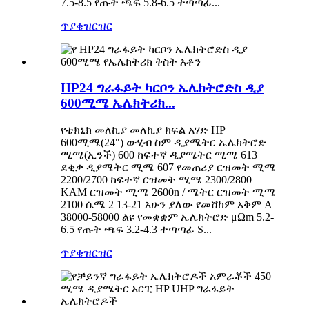
7.5-8.5 የጡት ጫፍ 5.8-6.5 ተጣጣፊ...
ጥያቄ
ዝርዝር
HP24 ግራፋይት ካርቦን ኤሌክትሮድስ ዲያ
600ሚሜ ኤሌክትሪክ...
የቴክኒክ መለኪያ መለኪያ ክፍል አሃድ HP
600ሚሜ(24") ውሂብ ስም ዲያሜትር ኤሌክትሮድ
ሚሜ(ኢንች) 600 ከፍተኛ ዲያሜትር ሚሜ 613
ደቂቃ ዲያሜትር ሚሜ 607 የመጠሪያ ርዝመት ሚሜ
2200/2700 ከፍተኛ ርዝመት ሚሜ 2300/2800
KAM ርዝመት ሚሜ 2600n / ሜትር ርዝመት ሚሜ
2100 ሴሜ 2 13-21 አሁን ያለው የመሸከም አቅም A
38000-58000 ልዩ የመቋቋም ኤሌክትሮድ μΩm 5.2-
6.5 የጡት ጫፍ 3.2-4.3 ተጣጣፊ S...
ጥያቄ
ዝርዝር