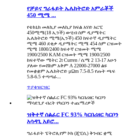
የቻይና ግራፋይት ኤሌክትሮድ አምራቾች
450 ሚሜ ...
የቴክኒክ መለኪያ መለኪያ ክፍል አሃድ አርፒ
450ሚሜ(18 ኢንች) ውሂብ ስም ዲያሜትር
ኤሌክትሮድ ሚሜ(ኢንች) 450 ከፍተኛ ዲያሜትር
ሚሜ 460 ደቂቃ ዲያሜትር ሚሜ 454 ስም ርዝመት
ሚሜ 1800/2400 ከፍተኛ ርዝመት ሚሜ
1900/2500 KAM ርዝመት ሚሜ 1900/2500
ከፍተኛው ሜትር 2t Curren / ሴሜ 2 13-17 አሁን
ያለው የመሸከም አቅም A 22000-27000 ልዩ
የመቋቋም ኤሌክትሮድ μΩm 7.5-8.5 የጡት ጫፍ
5.8-6.5 ተጣጣፊ...
ጥያቄ
ዝርዝር
ዝቅተኛ ሰልፈር FC 93% ካርበሪዘር ካርቦን
አሳዳጊ አይሮ...
ግራፋይት ፔትሮሊየም ኮክ (ጂፒሲ) ቅንብር ቋሚ