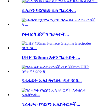
ሲሊኮን ካርቦይድ ሲክ ግራፊት...
የፋብሪካ ጅምላ ግራፋይት...
UHP 450mm እቶን ግራፋይት ...
ግራፋይት ኤሌክትሮድስ ዲያ 300...
ግራፋይት የካርቦን ኤሌክትሮዶች...