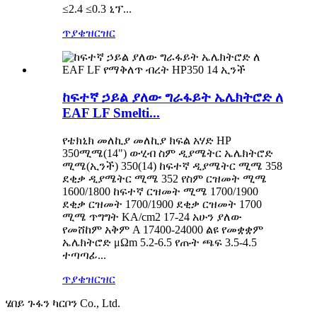
≤2.4 ≤0.3 ኒፕ...
ጥያቄ
ዝርዝር
ከፍተኛ ኃይል ያለው ግራፋይት ኤሌክትሮድ ለ
EAF LF Smelti...
የቴክኒክ መለኪያ መለኪያ ክፍል አሃድ HP
350ሚሜ(14") ውሂብ ስም ዲያሜትር ኤሌክትሮድ
ሚሜ(ኢንች) 350(14) ከፍተኛ ዲያሜትር ሚሜ 358
ደቂቃ ዲያሜትር ሚሜ 352 የስም ርዝመት ሚሜ
1600/1800 ከፍተኛ ርዝመት ሚሜ 1700/1900
ደቂቃ ርዝመት 1700/1900 ደቂቃ ርዝመት 1700
ሚሜ ጥግግት KA/cm2 17-24 አሁን ያለው
የመሸከም አቅም A 17400-24000 ልዩ የመቋቋም
ኤሌክትሮድ μΩm 5.2-6.5 የጡት ጫፍ 3.5-4.5
ተጣጣፊ...
ጥያቄ
ዝርዝር
ሄበይ ጉፋን ካርቦን Co., Ltd.