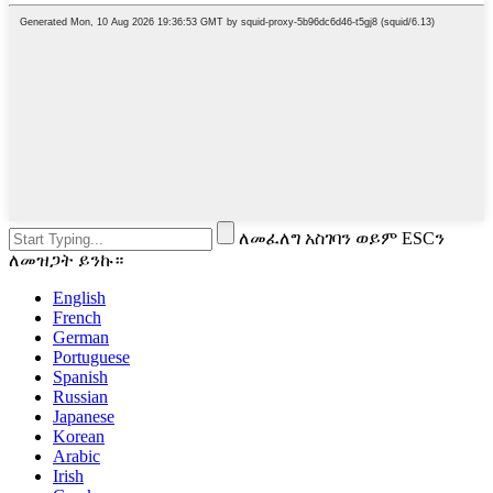
ለመፈለግ አስገባን ወይም ESCን
ለመዝጋት ይንኩ።
English
French
German
Portuguese
Spanish
Russian
Japanese
Korean
Arabic
Irish