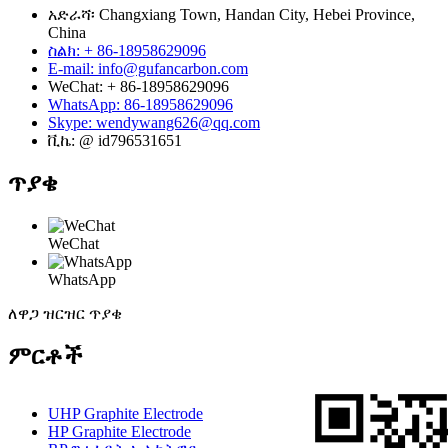
አድራሻ፡ Changxiang Town, Handan City, Hebei Province,
China
ስልክ: + 86-18958629096
E-mail: info@gufancarbon.com
WeChat: + 86-18958629096
WhatsApp: 86-18958629096
Skype: wendywang626@qq.com
ቪኬ: @ id796531651
ጥያቄ
WeChat
WhatsApp
ለዋጋ ዝርዝር ጥያቄ
ምርቶች
UHP Graphite Electrode
HP Graphite Electrode