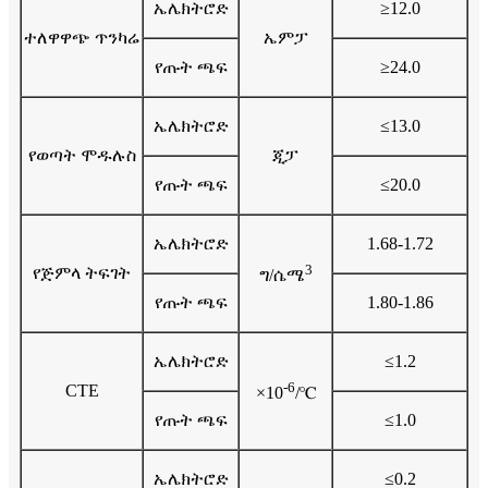
ኤሌክትሮድ
≥12.0
ተለዋዋጭ ጥንካሬ
ኤምፓ
የጡት ጫፍ
≥24.0
ኤሌክትሮድ
≤13.0
የወጣት ሞዱሉስ
ጂፓ
የጡት ጫፍ
≤20.0
ኤሌክትሮድ
1.68-1.72
3
የጅምላ ትፍገት
ግ/ሴሜ
የጡት ጫፍ
1.80-1.86
ኤሌክትሮድ
≤1.2
-6
CTE
×10
/℃
የጡት ጫፍ
≤1.0
ኤሌክትሮድ
≤0.2