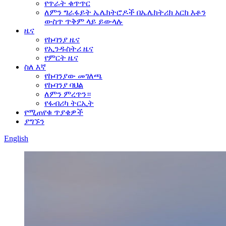
የጥራት ቁጥጥር
ለምን ግራፋይት ኤሌክትሮዶች በኤሌክትሪክ አርክ እቶን
ውስጥ ጥቅም ላይ ይውላሉ
ዜና
የኩባንያ ዜና
የኢንዱስትሪ ዜና
የምርት ዜና
ስለ እኛ
የኩባንያው መገለጫ
የኩባንያ ባህል
ለምን ምረጥን።
የፋብሪካ ትርኢት
የሚጠየቁ ጥያቄዎች
ያግኙን
English