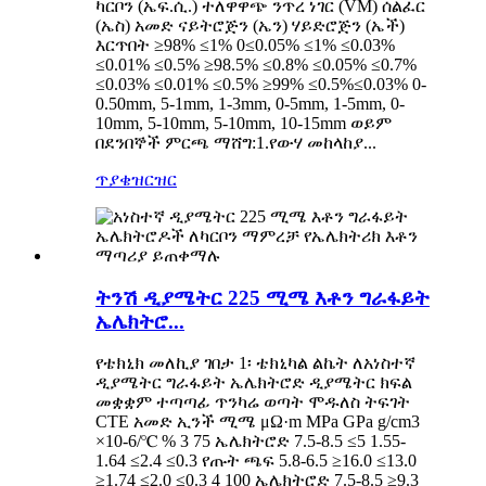
ካርቦን (ኤፍ.ሲ.) ተለዋዋጭ ንጥረ ነገር (VM) ሰልፈር
(ኤስ) አመድ ናይትሮጅን (ኤን) ሃይድሮጅን (ኤች)
እርጥበት ≥98% ≤1% 0≤0.05% ≤1% ≤0.03%
≤0.01% ≤0.5% ≥98.5% ≤0.8% ≤0.05% ≤0.7%
≤0.03% ≤0.01% ≤0.5% ≥99% ≤0.5%≤0.03% 0-
0.50mm, 5-1mm, 1-3mm, 0-5mm, 1-5mm, 0-
10mm, 5-10mm, 5-10mm, 10-15mm ወይም
በደንበኞች ምርጫ ማሸግ:1.የውሃ መከላከያ...
ጥያቄ
ዝርዝር
ትንሽ ዲያሜትር 225 ሚሜ እቶን ግራፋይት
ኤሌክትሮ...
የቴክኒክ መለኪያ ገበታ 1፡ ቴክኒካል ልኬት ለአነስተኛ
ዲያሜትር ግራፋይት ኤሌክትሮድ ዲያሜትር ክፍል
መቋቋም ተጣጣፊ ጥንካሬ ወጣት ሞዱለስ ትፍገት
CTE አመድ ኢንች ሚሜ μΩ·m MPa GPa g/cm3
×10-6/℃ % 3 75 ኤሌክትሮድ 7.5-8.5 ≤5 1.55-
1.64 ≤2.4 ≤0.3 የጡት ጫፍ 5.8-6.5 ≥16.0 ≤13.0
≥1.74 ≤2.0 ≤0.3 4 100 ኤሌክትሮድ 7.5-8.5 ≥9.3