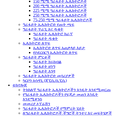
150 ሚሜ ግራፋይት ኤሌክትሮዶች
200 ሚሜ ግራፋይት ኤሌክትሮዶች
225 ሚሜ ግራፋይት ኤሌክትሮዶች
250 ሚሜ ግራፋይት ኤሌክትሮዶች
75-250 ሚሜ ግራፋይት ኤሌክትሮዶች
ግራፋይት ኤሌክትሮድ የጡት ጫፍ
ግራፋይት ጥራጊ እና ዱቄት
ግራፋይት ኤሌክትሮ ክራፕ
ግራፋይት ዱቄት
ኤሌክትሮድ ለጥፍ
ኤሌክትሮድ ለጥፍ አጠቃላይ እይታ
የሶደርበርግ ኤሌክትሮድ ለጥፍ
ግራፋይት ምርቶች
ግራፋይት ክሩክብል
ግራፋይት ዘንግ
ግራፋይት እገዳ
ግራፋይት ኤሌክትሮድ መሳሪያዎች
ካርቦን አሳዳጊ (ጂፒሲ/ሲፒሲ)
ቴክኖሎጂ
ትክክለኛ ግራፋይት ኤሌክትሮዶችን እንዴት እንደሚመርጡ
የግራፋይት ኤሌክትሮዶችን የፍጆታ መጠን እንዴት
እንደሚቀንስ
መመሪያ ኦፕሬሽን
ግራፋይት ኤሌክትሮዶች የማምረት ሂደት
ለግራፋይት ኤሌክትሮዶች ችግሮች ትንተና እና መፍትሄዎች