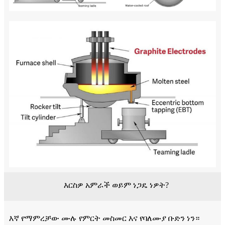
እርስዎ አምራች ወይም ነጋዴ ነዎት?
እኛ የማምረቻው ሙሉ የምርት መስመር እና የባለሙያ ቡድን ነን።