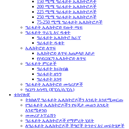
150 ሚሜ ግራፋይት ኤሌክትሮዶች
200 ሚሜ ግራፋይት ኤሌክትሮዶች
225 ሚሜ ግራፋይት ኤሌክትሮዶች
250 ሚሜ ግራፋይት ኤሌክትሮዶች
75-250 ሚሜ ግራፋይት ኤሌክትሮዶች
ግራፋይት ኤሌክትሮድ የጡት ጫፍ
ግራፋይት ጥራጊ እና ዱቄት
ግራፋይት ኤሌክትሮ ክራፕ
ግራፋይት ዱቄት
ኤሌክትሮድ ለጥፍ
ኤሌክትሮድ ለጥፍ አጠቃላይ እይታ
የሶደርበርግ ኤሌክትሮድ ለጥፍ
ግራፋይት ምርቶች
ግራፋይት ክሩክብል
ግራፋይት ዘንግ
ግራፋይት እገዳ
ግራፋይት ኤሌክትሮድ መሳሪያዎች
ካርቦን አሳዳጊ (ጂፒሲ/ሲፒሲ)
ቴክኖሎጂ
ትክክለኛ ግራፋይት ኤሌክትሮዶችን እንዴት እንደሚመርጡ
የግራፋይት ኤሌክትሮዶችን የፍጆታ መጠን እንዴት
እንደሚቀንስ
መመሪያ ኦፕሬሽን
ግራፋይት ኤሌክትሮዶች የማምረት ሂደት
ለግራፋይት ኤሌክትሮዶች ችግሮች ትንተና እና መፍትሄዎች