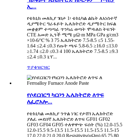
ኢ...
የቴክኒክ መለኪያ ገበታ 1፡ ቴክኒካል ልኬት ለአነስተኛ
ዲያሜትር ግራፋይት ኤሌክትሮድ ዲያሜትር ክፍል
መቋቋም ተጣጣፊ ጥንካሬ ወጣት ሞዱለስ ትፍገት
CTE አመድ ኢንች ሚሜ μΩ·m MPa GPa g/cm3
×10-6/℃ % 3 75 ኤሌክትሮድ 7.5-8.5 ≤5 1.55-
1.64 ≤2.4 ≤0.3 የጡት ጫፍ 5.8-6.5 ≥16.0 ≤13.0
≥1.74 ≤2.0 ≤0.3 4 100 ኤሌክትሮድ 7.5-8.5 ≥9.3
≤2.4 ≤0.3 ኒፕ...
ጥያቄ
ዝርዝር
የሶደርበርግ ካርቦን ኤሌክትሮድ ለጥፍ
ለፌሮአሎ...
የቴክኒካል መለኪያ ንጥል ነገር የታሸገ ኤሌክትሮድ
ያለፈ መደበኛ ኤሌክትሮድ ለጥፍ GF01 GF02
GF03 GF04 GF05 ተለዋዋጭ ፍሰት (%) 12.0-15.5
12.0-15.5 9.5-13.5 11.5-15.5 11.5-15.5 11.5-15
17.0 22.0 21.0 20.0 Resisitivity(uΩm) 65 75 80