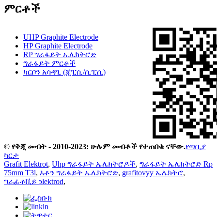
ምርቶች
UHP Graphite Electrode
HP Graphite Electrode
RP ግራፋይት ኤሌክትሮድ
ግራፋይት ምርቶች
ካርቦን አሳዳጊ (ጂፒሲ/ሲፒሲ)
© የቅጂ መብት - 2010-2023: ሁሉም መብቶች የተጠበቁ ናቸው.
የጣቢያ
ካርታ
Grafit Elektrot
,
Uhp ግራፋይት ኤሌክትሮዶች
,
ግራፋይት ኤሌክትሮድ Rp
75mm T3l
,
እቶን ግራፋይት ኤሌክትሮድ
,
grafitovyy ኤሌክትሮ
,
ግራፊቶቪይ эlektrod
,