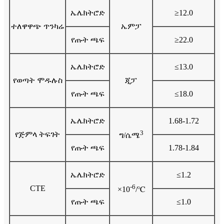
ኤሌክትሮድ
≥12.0
ተለዋዋጭ ጥንካሬ
ኤምፓ
የጡት ጫፍ
≥22.0
ኤሌክትሮድ
≤13.0
የወጣት ሞዱሉስ
ጂፓ
የጡት ጫፍ
≤18.0
ኤሌክትሮድ
1.68-1.72
3
የጅምላ ትፍገት
ግ/ሴሜ
የጡት ጫፍ
1.78-1.84
ኤሌክትሮድ
≤1.2
-6
CTE
×10
/℃
የጡት ጫፍ
≤1.0