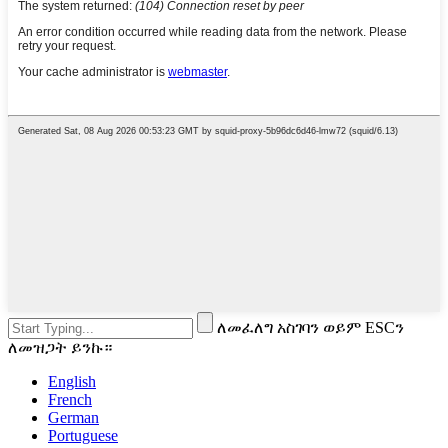
ለመፈለግ አስገባን ወይም ESCን
ለመዝጋት ይንኩ።
English
French
German
Portuguese