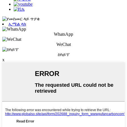
ኢሜል ላክ
WhatsApp
WeChat
ስካይፕ
x