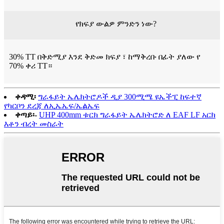
የክፍያ ውልዎ ምንድን ነው?
30% TT በቅድሚያ እንደ ቅድመ ክፍያ ፣ ከማቅረቡ በፊት ያለው የ
70% ቀሪ TT።
ቀዳሚ፡
ግራፋይት ኤሌክትሮዶች ዲያ 300ሚሜ ዩኤችፒ ከፍተኛ
የካርቦን ደረጃ ለኢኤኤፍ/ኤልኤፍ
ቀጣይ፡-
UHP 400mm ቱርክ ግራፋይት ኤሌክትሮድ ለ EAF LF አርክ
እቶን ብረት መስራት