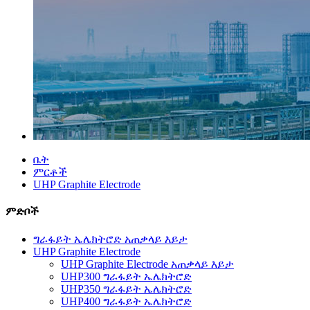
ቤት
ምርቶች
UHP Graphite Electrode
ምድቦች
ግራፋይት ኤሌክትሮድ አጠቃላይ እይታ
UHP Graphite Electrode
UHP Graphite Electrode አጠቃላይ እይታ
UHP300 ግራፋይት ኤሌክትሮድ
UHP350 ግራፋይት ኤሌክትሮድ
UHP400 ግራፋይት ኤሌክትሮድ