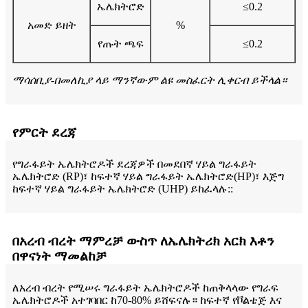
ኤሌክትሮድ
≤0.2
አመድ ይዘት
%
የጡት ጫፍ
≤0.2
ማሳሰቢያ-በመለኪያ ላይ ማንኛውም ልዩ መስፈርት ሊቀርብ ይችላል።
የምርት ደረጃ
የግራፋይት ኤሌክትሮዶች ደረጃዎች በመደበኛ ሃይል ግራፋይት
ኤሌክትሮድ (RP)፣ ከፍተኛ ሃይል ግራፋይት ኤሌክትሮድ(HP)፣ እጅግ
ከፍተኛ ሃይል ግራፋይት ኤሌክትሮድ (UHP) ይከፈላሉ::
በአረብ ብረት ማምረቻ ውስጥ ለኤሌክትሪክ አርክ እቶን
በዋናነት ማመልከቻ
ለአረብ ብረት የሚሠሩ ግራፋይት ኤሌክትሮዶች ከጠቅላላው የግራፍ
ኤሌክትሮዶች አተገባበር ከ70-80% ይሸፍናሉ። ከፍተኛ የቮልቴጅ እና