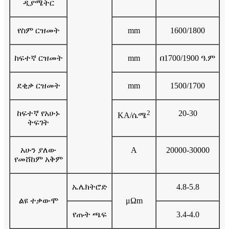
ዲያሜትር
የስም ርዝመት
mm
1600/1800
ከፍተኛ ርዝመት
mm
በ1700/1900 ዓ.ም
ደቂቃ ርዝመት
mm
1500/1700
ከፍተኛ የአሁኑ
2
20-30
KA/ሴሜ
ትፍገት
አሁን ያለው
A
20000-30000
የመሸከም አቅም
ኤሌክትሮድ
4.8-5.8
ልዩ ተቃውሞ
μΩm
የጡት ጫፍ
3.4-4.0