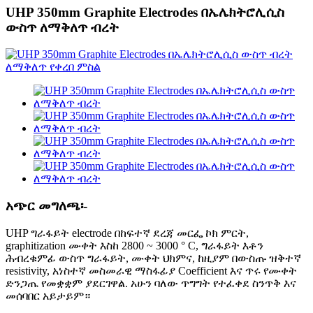
UHP 350mm Graphite Electrodes በኤሌክትሮሊሲስ
ውስጥ ለማቅለጥ ብረት
አጭር መግለጫ፡-
UHP ግራፋይት electrode በከፍተኛ ደረጃ መርፌ ኮክ ምርት,
graphitization ሙቀት እስከ 2800 ~ 3000 ° C, ግራፋይት እቶን
ሕብረቁምፊ ውስጥ ግራፋይት, ሙቀት ህክምና, ከዚያም በውስጡ ዝቅተኛ
resistivity, አነስተኛ መስመራዊ ማስፋፊያ Coefficient እና ጥሩ የሙቀት
ድንጋጤ የመቋቋም ያደርገዋል. አሁን ባለው ጥግግት የተፈቀደ ስንጥቅ እና
መሰባበር አይታይም።