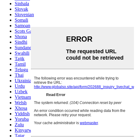
Sinhala
Slovak
Slovenian
Somali
Samoan
Scots Gaelic
Shona
Sindhi
Sundanese
Swahili
Tajik
Tamil
Telugu
Thai
Ukrainian
Urdu
Uzbek
Vietnamese
Welsh
Xhosa
Yiddish
Yoruba
Zulu
Kinyarwanda
Tatar