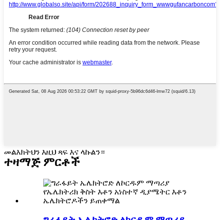
መልእክትህን እዚህ ጻፍ እና ላኩልን።
ተዛማጅ ምርቶች
ግራፋይት ኤሌክትሮድ ለኮርዱም ማጣሪያ