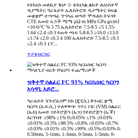
የቴክኒክ መለኪያ ገበታ 1፡ ቴክኒካል ልኬት ለአነስተኛ
ዲያሜትር ግራፋይት ኤሌክትሮድ ዲያሜትር ክፍል
መቋቋም ተጣጣፊ ጥንካሬ ወጣት ሞዱለስ ትፍገት
CTE አመድ ኢንች ሚሜ μΩ·m MPa GPa g/cm3
×10-6/℃ % 3 75 ኤሌክትሮድ 7.5-8.5 ≤5 1.55-
1.64 ≤2.4 ≤0.3 የጡት ጫፍ 5.8-6.5 ≥16.0 ≤13.0
≥1.74 ≤2.0 ≤0.3 4 100 ኤሌክትሮድ 7.5-8.5 ≥9.3
≤2.4 ≤0.3 ኒፕ...
ጥያቄ
ዝርዝር
ዝቅተኛ ሰልፈር FC 93% ካርበሪዘር ካርቦን
አሳዳጊ አይሮ...
ግራፋይት ፔትሮሊየም ኮክ (ጂፒሲ) ቅንብር ቋሚ
ካርቦን (ኤፍ.ሲ.) ተለዋዋጭ ንጥረ ነገር (VM) ሰልፈር
(ኤስ) አመድ ናይትሮጅን (ኤን) ሃይድሮጅን (ኤች)
እርጥበት ≥98% ≤1% 0≤0.05% ≤1% ≤0.03%
≤0.01% ≤0.5% ≥98.5% ≤0.8% ≤0.05% ≤0.7%
≤0.03% ≤0.01% ≤0.5% ≥99% ≤0.5%≤0.03% 0-
0.50mm, 5-1mm, 1-3mm, 0-5mm, 1-5mm, 0-