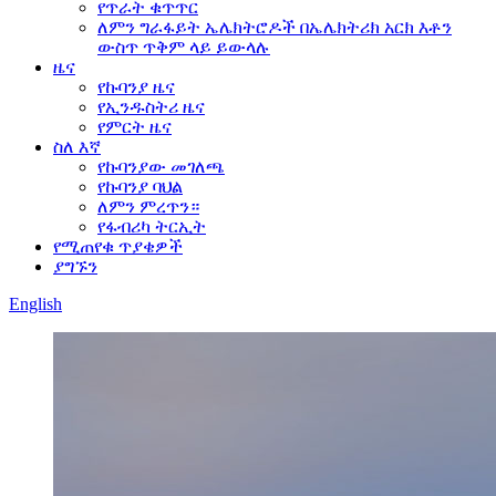
የጥራት ቁጥጥር
ለምን ግራፋይት ኤሌክትሮዶች በኤሌክትሪክ አርክ እቶን
ውስጥ ጥቅም ላይ ይውላሉ
ዜና
የኩባንያ ዜና
የኢንዱስትሪ ዜና
የምርት ዜና
ስለ እኛ
የኩባንያው መገለጫ
የኩባንያ ባህል
ለምን ምረጥን።
የፋብሪካ ትርኢት
የሚጠየቁ ጥያቄዎች
ያግኙን
English