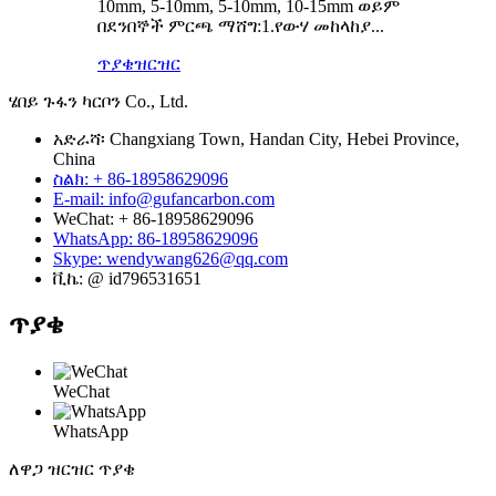
10mm, 5-10mm, 5-10mm, 10-15mm ወይም
በደንበኞች ምርጫ ማሸግ:1.የውሃ መከላከያ...
ጥያቄ
ዝርዝር
ሄበይ ጉፋን ካርቦን Co., Ltd.
አድራሻ፡ Changxiang Town, Handan City, Hebei Province,
China
ስልክ: + 86-18958629096
E-mail: info@gufancarbon.com
WeChat: + 86-18958629096
WhatsApp: 86-18958629096
Skype: wendywang626@qq.com
ቪኬ: @ id796531651
ጥያቄ
WeChat
WhatsApp
ለዋጋ ዝርዝር ጥያቄ