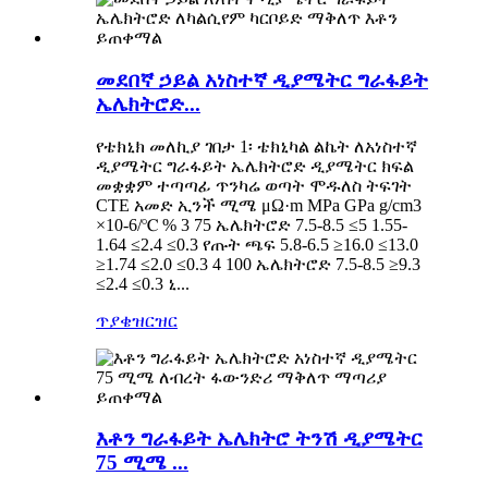
መደበኛ ኃይል አነስተኛ ዲያሜትር ግራፋይት
ኤሌክትሮድ...
የቴክኒክ መለኪያ ገበታ 1፡ ቴክኒካል ልኬት ለአነስተኛ
ዲያሜትር ግራፋይት ኤሌክትሮድ ዲያሜትር ክፍል
መቋቋም ተጣጣፊ ጥንካሬ ወጣት ሞዱለስ ትፍገት
CTE አመድ ኢንች ሚሜ μΩ·m MPa GPa g/cm3
×10-6/℃ % 3 75 ኤሌክትሮድ 7.5-8.5 ≤5 1.55-
1.64 ≤2.4 ≤0.3 የጡት ጫፍ 5.8-6.5 ≥16.0 ≤13.0
≥1.74 ≤2.0 ≤0.3 4 100 ኤሌክትሮድ 7.5-8.5 ≥9.3
≤2.4 ≤0.3 ኒ...
ጥያቄ
ዝርዝር
እቶን ግራፋይት ኤሌክትሮ ትንሽ ዲያሜትር
75 ሚሜ ...