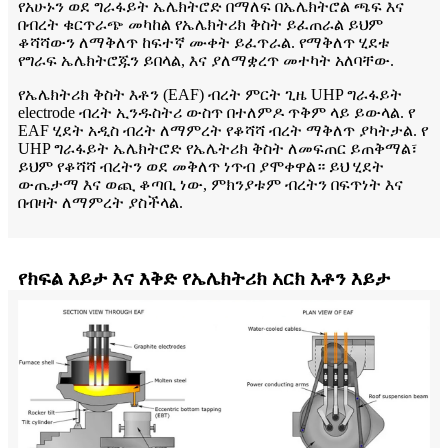
የአሁኑን ወደ ግራፋይት ኤሌክትሮድ በማለፍ በኤሌክትሮል ጫፍ እና
በብረት ቁርጥራጭ መካከል የኤሌክትሪክ ቅስት ይፈጠራል ይህም
ቆሻሻውን ለማቅለጥ ከፍተኛ ሙቀት ይፈጥራል. የማቅለጥ ሂደቱ
የግራፍ ኤሌክትሮጁን ይበላል, እና ያለማቋረጥ መተካት አለባቸው.
የኤሌክትሪክ ቅስት እቶን (EAF) ብረት ምርት ጊዜ UHP ግራፋይት
electrode ብረት ኢንዱስትሪ ውስጥ በተለምዶ ጥቅም ላይ ይውላል. የ
EAF ሂደት አዲስ ብረት ለማምረት የቆሻሻ ብረት ማቅለጥ ያካትታል. የ
UHP ግራፋይት ኤሌክትሮድ የኤሌትሪክ ቅስት ለመፍጠር ይጠቅማል፣
ይህም የቆሻሻ ብረትን ወደ መቅለጥ ነጥብ ያሞቀዋል። ይህ ሂደት
ውጤታማ እና ወጪ ቆጣቢ ነው, ምክንያቱም ብረትን በፍጥነት እና
በብዛት ለማምረት ያስችላል.
የክፍል እይታ እና እቅድ የኤሌክትሪክ አርክ እቶን እይታ