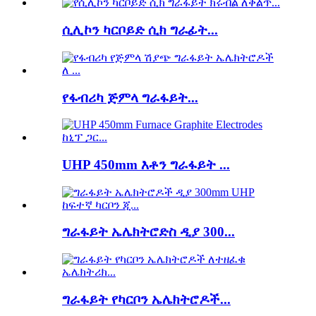
ሲሊኮን ካርቦይድ ሲክ ግራፊት...
የፋብሪካ ጅምላ ግራፋይት...
UHP 450mm እቶን ግራፋይት ...
ግራፋይት ኤሌክትሮድስ ዲያ 300...
ግራፋይት የካርቦን ኤሌክትሮዶች...