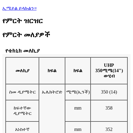
ኢሜይል ይላኩልን።
የምርት ዝርዝር
የምርት መለያዎች
የቴክኒክ መለኪያ
UHP
መለኪያ
ክፍል
ክፍል
350ሚሜ(14")
ውሂብ
ስመ ዲያሜትር
ኤሌክትሮድ
ሚሜ(ኢንች)
350 (14)
ከፍተኛው
mm
358
ዲያሜትር
አነስተኛ
mm
352