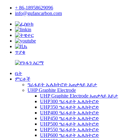
+ 86-18958629096
info@gufancarbon.com
ጥያቄ
ቤት
ምርቶች
ግራፋይት ኤሌክትሮድ አጠቃላይ እይታ
UHP Graphite Electrode
UHP Graphite Electrode አጠቃላይ እይታ
UHP300 ግራፋይት ኤሌክትሮድ
UHP350 ግራፋይት ኤሌክትሮድ
UHP400 ግራፋይት ኤሌክትሮድ
UHP450 ግራፋይት ኤሌክትሮድ
UHP500 ግራፋይት ኤሌክትሮድ
UHP550 ግራፋይት ኤሌክትሮድ
UHP600 ግራፋይት ኤሌክትሮድ