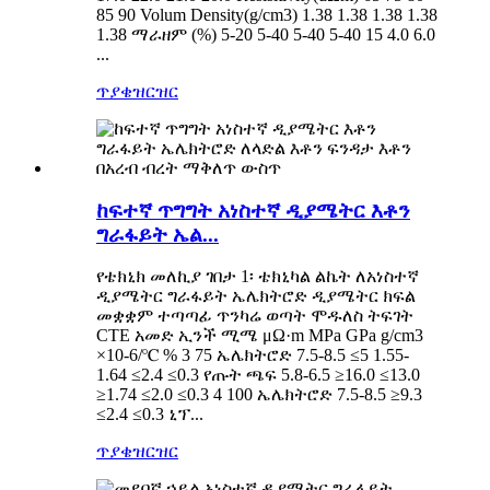
85 90 Volum Density(g/cm3) 1.38 1.38 1.38 1.38
1.38 ማራዘም (%) 5-20 5-40 5-40 5-40 15 4.0 6.0
...
ጥያቄ
ዝርዝር
ከፍተኛ ጥግግት አነስተኛ ዲያሜትር እቶን
ግራፋይት ኤል...
የቴክኒክ መለኪያ ገበታ 1፡ ቴክኒካል ልኬት ለአነስተኛ
ዲያሜትር ግራፋይት ኤሌክትሮድ ዲያሜትር ክፍል
መቋቋም ተጣጣፊ ጥንካሬ ወጣት ሞዱለስ ትፍገት
CTE አመድ ኢንች ሚሜ μΩ·m MPa GPa g/cm3
×10-6/℃ % 3 75 ኤሌክትሮድ 7.5-8.5 ≤5 1.55-
1.64 ≤2.4 ≤0.3 የጡት ጫፍ 5.8-6.5 ≥16.0 ≤13.0
≥1.74 ≤2.0 ≤0.3 4 100 ኤሌክትሮድ 7.5-8.5 ≥9.3
≤2.4 ≤0.3 ኒፕ...
ጥያቄ
ዝርዝር