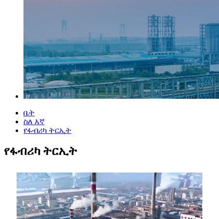
ቤት
ስለ እኛ
የፋብሪካ ትርኢት
የፋብሪካ ትርኢት