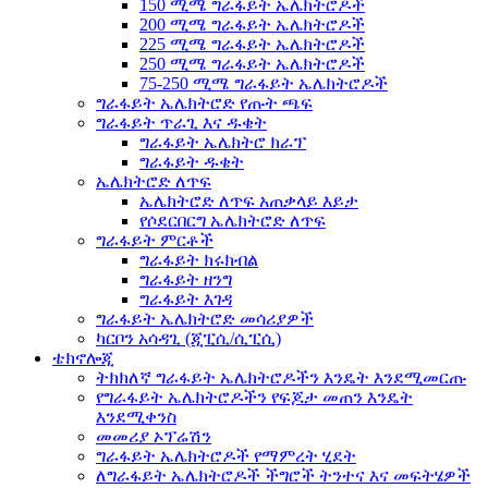
150 ሚሜ ግራፋይት ኤሌክትሮዶች
200 ሚሜ ግራፋይት ኤሌክትሮዶች
225 ሚሜ ግራፋይት ኤሌክትሮዶች
250 ሚሜ ግራፋይት ኤሌክትሮዶች
75-250 ሚሜ ግራፋይት ኤሌክትሮዶች
ግራፋይት ኤሌክትሮድ የጡት ጫፍ
ግራፋይት ጥራጊ እና ዱቄት
ግራፋይት ኤሌክትሮ ክራፕ
ግራፋይት ዱቄት
ኤሌክትሮድ ለጥፍ
ኤሌክትሮድ ለጥፍ አጠቃላይ እይታ
የሶደርበርግ ኤሌክትሮድ ለጥፍ
ግራፋይት ምርቶች
ግራፋይት ክሩክብል
ግራፋይት ዘንግ
ግራፋይት እገዳ
ግራፋይት ኤሌክትሮድ መሳሪያዎች
ካርቦን አሳዳጊ (ጂፒሲ/ሲፒሲ)
ቴክኖሎጂ
ትክክለኛ ግራፋይት ኤሌክትሮዶችን እንዴት እንደሚመርጡ
የግራፋይት ኤሌክትሮዶችን የፍጆታ መጠን እንዴት
እንደሚቀንስ
መመሪያ ኦፕሬሽን
ግራፋይት ኤሌክትሮዶች የማምረት ሂደት
ለግራፋይት ኤሌክትሮዶች ችግሮች ትንተና እና መፍትሄዎች