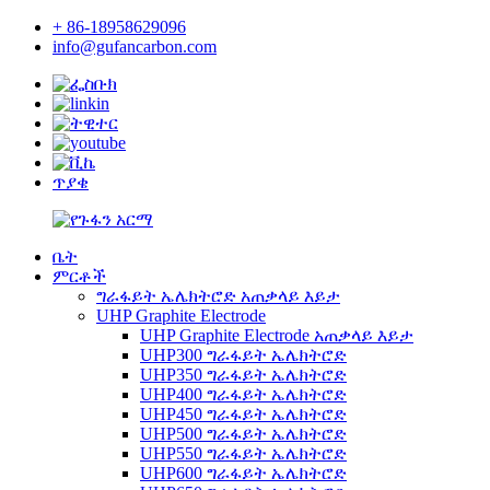
+ 86-18958629096
info@gufancarbon.com
ጥያቄ
ቤት
ምርቶች
ግራፋይት ኤሌክትሮድ አጠቃላይ እይታ
UHP Graphite Electrode
UHP Graphite Electrode አጠቃላይ እይታ
UHP300 ግራፋይት ኤሌክትሮድ
UHP350 ግራፋይት ኤሌክትሮድ
UHP400 ግራፋይት ኤሌክትሮድ
UHP450 ግራፋይት ኤሌክትሮድ
UHP500 ግራፋይት ኤሌክትሮድ
UHP550 ግራፋይት ኤሌክትሮድ
UHP600 ግራፋይት ኤሌክትሮድ