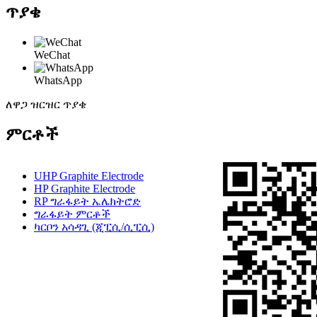
ጥያቄ
WeChat
WhatsApp
ለዋጋ ዝርዝር ጥያቄ
ምርቶች
UHP Graphite Electrode
HP Graphite Electrode
RP ግራፋይት ኤሌክትሮድ
ግራፋይት ምርቶች
ካርቦን አሳዳጊ (ጂፒሲ/ሲፒሲ)