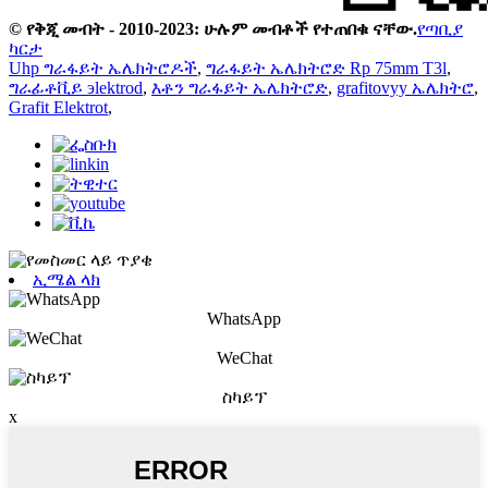
© የቅጂ መብት - 2010-2023: ሁሉም መብቶች የተጠበቁ ናቸው.
የጣቢያ
ካርታ
Uhp ግራፋይት ኤሌክትሮዶች
,
ግራፋይት ኤሌክትሮድ Rp 75mm T3l
,
ግራፊቶቪይ эlektrod
,
እቶን ግራፋይት ኤሌክትሮድ
,
grafitovyy ኤሌክትሮ
,
Grafit Elektrot
,
ኢሜል ላክ
WhatsApp
WeChat
ስካይፕ
x