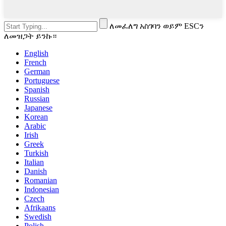
ለመፈለግ አስገባን ወይም ESCን
ለመዝጋት ይንኩ።
English
French
German
Portuguese
Spanish
Russian
Japanese
Korean
Arabic
Irish
Greek
Turkish
Italian
Danish
Romanian
Indonesian
Czech
Afrikaans
Swedish
Polish