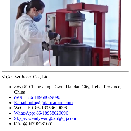
ሄበይ ጉፋን ካርቦን Co., Ltd.
አድራሻ፡ Changxiang Town, Handan City, Hebei Province,
China
ስልክ: + 86-18958629096
E-mail: info@gufancarbon.com
WeChat: + 86-18958629096
WhatsApp: 86-18958629096
Skype: wendywang626@qq.com
ቪኬ: @ id796531651