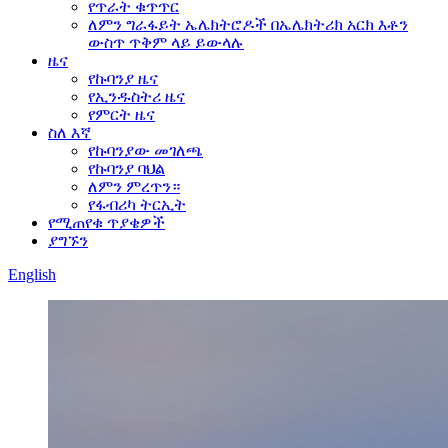
የጥራት ቁጥጥር
ለምን ግራፋይት ኤሌክትሮዶች በኤሌክትሪክ አርክ እቶን
ውስጥ ጥቅም ላይ ይውላሉ
ዜና
የኩባንያ ዜና
የኢንዱስትሪ ዜና
የምርት ዜና
ስለ እኛ
የኩባንያው መገለጫ
የኩባንያ ባህል
ለምን ምረጥን።
የፋብሪካ ትርኢት
የሚጠየቁ ጥያቄዎች
ያግኙን
English