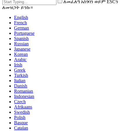
ለመፈለግ አስገባን ወይም ESCን
ለመዝጋት ይንኩ።
English
French
German
Portuguese
Spanish
Russian
Japanese
Korean
Arabic
Irish
Greek
Turkish
Italian
Danish
Romanian
Indonesian
Czech
Afrikaans
Swedish
Polish
Basque
Catalan