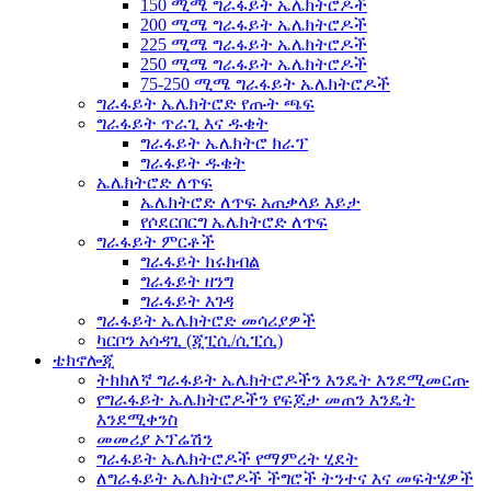
150 ሚሜ ግራፋይት ኤሌክትሮዶች
200 ሚሜ ግራፋይት ኤሌክትሮዶች
225 ሚሜ ግራፋይት ኤሌክትሮዶች
250 ሚሜ ግራፋይት ኤሌክትሮዶች
75-250 ሚሜ ግራፋይት ኤሌክትሮዶች
ግራፋይት ኤሌክትሮድ የጡት ጫፍ
ግራፋይት ጥራጊ እና ዱቄት
ግራፋይት ኤሌክትሮ ክራፕ
ግራፋይት ዱቄት
ኤሌክትሮድ ለጥፍ
ኤሌክትሮድ ለጥፍ አጠቃላይ እይታ
የሶደርበርግ ኤሌክትሮድ ለጥፍ
ግራፋይት ምርቶች
ግራፋይት ክሩክብል
ግራፋይት ዘንግ
ግራፋይት እገዳ
ግራፋይት ኤሌክትሮድ መሳሪያዎች
ካርቦን አሳዳጊ (ጂፒሲ/ሲፒሲ)
ቴክኖሎጂ
ትክክለኛ ግራፋይት ኤሌክትሮዶችን እንዴት እንደሚመርጡ
የግራፋይት ኤሌክትሮዶችን የፍጆታ መጠን እንዴት
እንደሚቀንስ
መመሪያ ኦፕሬሽን
ግራፋይት ኤሌክትሮዶች የማምረት ሂደት
ለግራፋይት ኤሌክትሮዶች ችግሮች ትንተና እና መፍትሄዎች