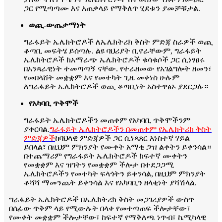
ጋር የሚጣጣሙ እና አጠቃላይ የማቅለጥ ሂደቱን ያመቻቹታል.
ወጪ-ውጤታማነት
ግራፋይት ኤሌክትሮዶች ለኤሌክትሪክ ቅስት ምድጃ ስራዎች ወጪ
ቆጣቢ መፍትሄ ይሰጣሉ. ልዩ ባህሪያት ቢኖራቸውም, ግራፋይት
ኤሌክትሮዶች ከአማራጭ ኤሌክትሮዶች ቁሳቁሶች ጋር ሲነፃፀሩ
በአንጻራዊነት ተመጣጣኝ ናቸው. የተራዘመው የአገልግሎት ዘመን፣
የመበላሸት መቋቋም እና የመተካት ጊዜ መቀነስ ሁሉም
ለግራፋይት ኤሌክትሮዶች ወጪ ቆጣቢነት አስተዋፅኦ ያደርጋሉ።
የአካባቢ ጥቅሞች
ግራፋይት ኤሌክትሮዶችን መጠቀም የአካባቢ ጥቅሞችንም
ያቀርባል.
ግራፋይት ኤሌክትሮዶችን በመጠቀም የኤሌክትሪክ ቅስት
ምድጃዎች
ከባህላዊ ምድጃዎች ጋር ሲነጻጸር አነስተኛ ሃይል
ይበላል፣ በዚህም ምክንያት የሙቀት አማቂ ጋዝ ልቀትን ይቀንሳል።
በተጨማሪም የግራፋይት ኤሌክትሮዶች ከፍተኛ ሙቀትን
የመቋቋም እና ዝገትን የመቋቋም ችሎታ በተደጋጋሚ
ኤሌክትሮዶችን የመተካት ፍላጎትን ይቀንሳል, በዚህም ምክንያት
ቆሻሻ ማመንጨት ይቀንሳል እና የአካባቢን ዘላቂነት ያሻሽላል.
ግራፋይት ኤሌክትሮዶች በኤሌክትሪክ ቅስት መጋገሪያዎች ውስጥ
በሰፊው ጥቅም ላይ የሚውሉት በላቀ የመተጣጠፍ ችሎታቸው፣
የሙቀት መቋቋም ችሎታቸው፣ ከፍተኛ የማቅለጫ ነጥብ፣ ኬሚካላዊ