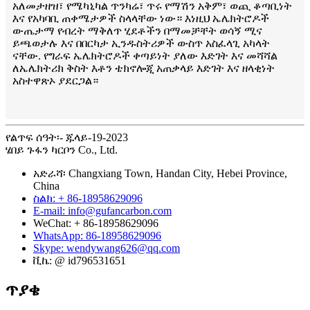
አለመታዘዝ፣ የሜካኒካል ጥንካሬ፣ ጥሩ የማሽን አቅም፣ ወጪ ቆጣቢነት
እና የአካባቢ ጠቀሜታዎች ስላላቸው ነው። እነዚህ ኤሌክትሮዶች
ውጤታማ የብረት ማቅለጥ ሂደቶችን በማመቻቸት ወሳኝ ሚና
ይጫወታሉ እና በበርካታ ኢንዱስትሪዎች ውስጥ አስፈላጊ አካላት
ናቸው. የግራፍ ኤሌክትሮዶች ቀጣይነት ያለው እድገት እና መሻሻል
ለኤሌክትሪክ ቅስት እቶን ቴክኖሎጂ አጠቃላይ እድገት እና ዘላቂነት
አስተዋጽኦ ያደርጋል።
የልጥፍ ሰዓት፡- ጁላይ-19-2023
ሄበይ ጉፋን ካርቦን Co., Ltd.
አድራሻ፡ Changxiang Town, Handan City, Hebei Province,
China
ስልክ: + 86-18958629096
E-mail: info@gufancarbon.com
WeChat: + 86-18958629096
WhatsApp: 86-18958629096
Skype: wendywang626@qq.com
ቪኬ: @ id796531651
ጥያቄ