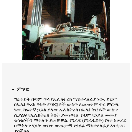
ምግባር
ግራፋይት በጣም ጥሩ የኤሌክትሪክ ማስተላለፊያ ነው, ይህም
በኤሌክትሪክ ቅስት ምድጃዎች ውስጥ ለመጠቀም ጥሩ ምርጫ
ነው. ከፍተኛ ኃይል ያለው ኤሌክትሪክ በኤሌክትሮዶች ውስጥ
ሲያልፍ የኤሌክትሪክ ቅስት ያመነጫል, ይህም የኃይል መሙያ
ቁሳቁሶችን ማቅለጥ ያመቻቻል. የግራፍ (የግራፋይት) የላቀ አሠራር
በማቅለጥ ሂደት ውስጥ ውጤታማ የኃይል ማስተላለፊያ እንዲኖር
ያስችላል.