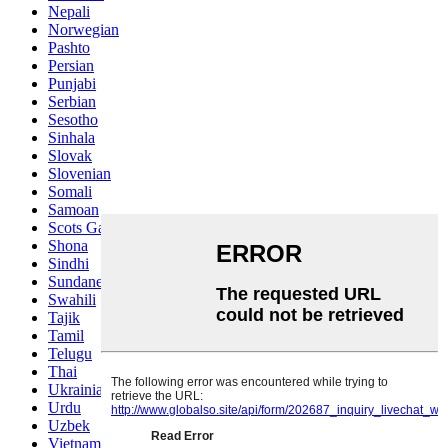
Nepali
Norwegian
Pashto
Persian
Punjabi
Serbian
Sesotho
Sinhala
Slovak
Slovenian
Somali
Samoan
Scots Gaelic
Shona
Sindhi
Sundanese
Swahili
Tajik
Tamil
Telugu
Thai
Ukrainian
Urdu
Uzbek
Vietnamese