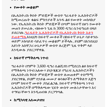
የሙቀት መቋቋም
በኤሌክትሪክ ቅስት ምድጃዎች ውስጥ ግራፋይት ኤሌክትሮዶች
ከሚመረጡት ቁልፍ ምክንያቶች አንዱ ልዩ የሙቀት መከላከያ
ነው. የኤሌክትሪክ ቅስት ምድጃዎች በጣም ከፍተኛ በሆነ የሙቀት
መጠን ይሠራሉ, ብዙውን ጊዜ ከ 3000 ዲግሪ ሴንቲግሬድ በላይ
ይደርሳሉ.
ግራፋይት ኤሌክትሮዶች የኤሌክትሪክ ቅስት እቶን
ይጠቀማሉ
እነዚህን ከፍተኛ ሙቀቶች በከፍተኛ ሁኔታ ሳይቀንሱ
ወይም ኦክሳይድ ሳይፈጥሩ መቋቋም ይችላሉ, ይህም በእንደዚህ
አይነት አስቸጋሪ ሁኔታዎች ውስጥ ለረጅም ጊዜ ጥቅም ላይ
እንዲውሉ ያደርጋቸዋል.
ከፍተኛ የማቅለጫ ነጥብ
ግራፋይት በግምት 3,600 ዲግሪ ሴልሺየስ የሚደርስ ልዩ ከፍተኛ
የማቅለጫ ነጥብ አለው። ይህ ባህርይ የግራፍ ኤሌክትሮዶችን
በኤሌክትሪክ ቅስት ምድጃዎች ውስጥ ለመጠቀም ተስማሚ
ያደርገዋል, ይህም የኃይል መሙያ ቁሳቁሶችን ለማቅለጥ እጅግ
በጣም ከፍተኛ ሙቀት ያስፈልጋል. ከፍተኛ የማቅለጫ ነጥብ
ኤሌክትሮዶች በማቅለጫው ሂደት ውስጥ ሙሉነታቸውን እና
ተግባራቸውን እንዲጠብቁ ያረጋግጣል.
ኬሚካላዊ አለመታዘዝ