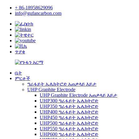
+ 86-18958629096
info@gufancarbon.com
ጥያቄ
ቤት
ምርቶች
ግራፋይት ኤሌክትሮድ አጠቃላይ እይታ
UHP Graphite Electrode
UHP Graphite Electrode አጠቃላይ እይታ
UHP300 ግራፋይት ኤሌክትሮድ
UHP350 ግራፋይት ኤሌክትሮድ
UHP400 ግራፋይት ኤሌክትሮድ
UHP450 ግራፋይት ኤሌክትሮድ
UHP500 ግራፋይት ኤሌክትሮድ
UHP550 ግራፋይት ኤሌክትሮድ
UHP600 ግራፋይት ኤሌክትሮድ