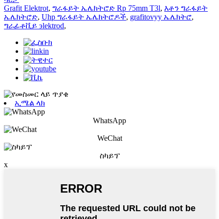
Grafit Elektrot
,
ግራፋይት ኤሌክትሮድ Rp 75mm T3l
,
እቶን ግራፋይት
ኤሌክትሮድ
,
Uhp ግራፋይት ኤሌክትሮዶች
,
grafitovyy ኤሌክትሮ
,
ግራፊቶቪይ эlektrod
,
ኢሜል ላክ
WhatsApp
WeChat
ስካይፕ
x