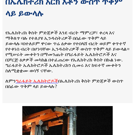
በኤሌክትሪክ አርክ እቶን ውስጥ ጥቅም
ላይ ይውላሉ
የኤሌክትሪክ ቅስት ምድጃዎች እንደ ብረት ማምረቻ፣ ቀረጻ እና
ማቅለጥ ባሉ የተለያዩ ኢንዱስትሪዎች በሰፊው ጥቅም ላይ
ይውላሉ።በተለይም ዋናው ጥሬ ዕቃው የተበላሸ ብረት ወይም ቀጥተኛ
የተቀነሰ ብረት በሆነባቸው ኢንዱስትሪዎች ውስጥ ጥቅም ላይ ይውላል።
የሚሠሩት ሙቀትን በማመንጨት በግራፋይት ኤሌክትሮዶች እና
በቻርጅ ዕቃዎች መካከል በተፈጠረው የኤሌክትሪክ ቅስት በኩል ነው.
ግራፋይት ኤሌክትሮዶች ኤሌክትሪክን ሲመሩ እና ከፍተኛ ሙቀትን
ስለሚቋቋሙ ወሳኝ ናቸው.
ለምን
ግራፋይት ኤሌክትሮዶች
በኤሌክትሪክ ቅስት ምድጃዎች ውስጥ
በሰፊው ጥቅም ላይ ይውላሉ?