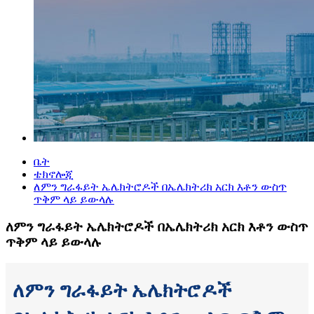
ቤት
ቴክኖሎጂ
ለምን ግራፋይት ኤሌክትሮዶች በኤሌክትሪክ አርክ እቶን ውስጥ
ጥቅም ላይ ይውላሉ
ለምን ግራፋይት ኤሌክትሮዶች በኤሌክትሪክ አርክ እቶን ውስጥ
ጥቅም ላይ ይውላሉ
ለምን ግራፋይት ኤሌክትሮዶች