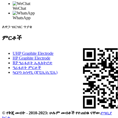
WeChat
WhatsApp
ለዋጋ ዝርዝር ጥያቄ
ምርቶች
UHP Graphite Electrode
HP Graphite Electrode
RP ግራፋይት ኤሌክትሮድ
ግራፋይት ምርቶች
ካርቦን አሳዳጊ (ጂፒሲ/ሲፒሲ)
© የቅጂ መብት - 2010-2023: ሁሉም መብቶች የተጠበቁ ናቸው.
የጣቢያ
ካርታ