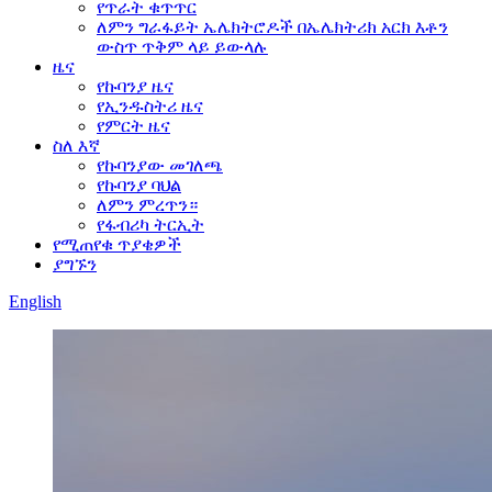
የጥራት ቁጥጥር
ለምን ግራፋይት ኤሌክትሮዶች በኤሌክትሪክ አርክ እቶን
ውስጥ ጥቅም ላይ ይውላሉ
ዜና
የኩባንያ ዜና
የኢንዱስትሪ ዜና
የምርት ዜና
ስለ እኛ
የኩባንያው መገለጫ
የኩባንያ ባህል
ለምን ምረጥን።
የፋብሪካ ትርኢት
የሚጠየቁ ጥያቄዎች
ያግኙን
English