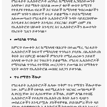
የግራፋይት ኤሌክትሮዶች ጠንካራ ኬሚካላዊ ኢንቬስትመንት
አላቸው፣ ይህ ማለት በኃይል መሙያ ቁሶች ውስጥ ከሚገኙ
የተለያዩ የቀለጠ ብረቶች እና ፍሰቶች ኬሚካላዊ ግብረመልሶችን
ወይም ዝገትን በከፍተኛ ሁኔታ ይቋቋማሉ። ይህ ኬሚካላዊ
አለመመጣጠን የግራፋይት ኤሌክትሮዶች ጉዳት ሳይደርስባቸው
እንዲቆዩ እና በብቃት እንዲሰሩ ያደርጋል፣ ይህም ረዘም ያለ
የኤሌክትሮድ ህይወት እንዲኖር እና ኤሌክትሮዶችን ለመተካት
የእረፍት ጊዜን ይቀንሳል።
መካኒካል ጥንካሬ
ከምርጥ የሙቀት እና ኬሚካላዊ ባህሪያት በተጨማሪ, ግራፋይት
ኤሌክትሮዶች ከፍተኛ የሜካኒካዊ ጥንካሬን ያሳያሉ. በኤሌክትሪክ
ቅስት እና በቻርጅ ቁሳቁሶች ምክንያት የሚፈጠረውን ኃይለኛ
አካላዊ ውጥረት እና ንዝረትን ይቋቋማሉ. የግራፍ ኤሌክትሮዶች
የሜካኒካል ጥንካሬ የተሻሻለ መረጋጋትን ያመጣል እና በማቅለጥ
ሂደት ውስጥ የኤሌክትሮል መሰበር አደጋን ይቀንሳል.
ጥሩ የማሽን ችሎታ
የግራፋይት ኤሌክትሮዶች ሌላው ጥቅም ጥሩ የማሽን ችሎታቸው
ነው. አምራቾች በቀላሉ ወደሚፈለጉት ዝርዝር መግለጫዎች
ሊቀርቧቸው እና ሊሰሩዋቸው ይችላሉ, ይህም ለግል የተበጁ
ኤሌክትሮዶች የተለያዩ የኤሌክትሪክ ቅስት እቶን ዲዛይን
መስፈርቶችን እንዲያሟሉ ያስችላቸዋል. ይህ በአምራችነት ላይ
ያለው ተለዋዋጭነት ኤሌክትሮዶች ከተወሰነው የእቶን አሠራር