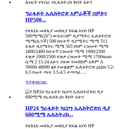
ግራፋይት ኤሌክትሮድ አምራቾች በቻይና
HP500...
የቴክኒክ መለኪያ መለኪያ ክፍል አሃድ HP
500ሚሜ(20") ውሂብ ስም ዲያሜትር ኤሌክትሮድ
ሚሜ(ኢንች) 500 ከፍተኛ ዲያሜትር ሚሜ 511
ደቂቃ ዲያሜትር ሚሜ 505 የስም ርዝመት ሚሜ
1800/2400 ከፍተኛ ርዝመት ሚሜ 1900/2500
ደቂቃ 1900/2500 ደቂቃ ርዝመት ሚሜ 1700nыm
ሴሜ 2 15-24 አሁን ያለው የመሸከም አቅም A
30000-48000 ልዩ የመቋቋም ኤሌክትሮድ μΩm 5.2-
6.5 የጡት ጫፍ 3.5-4.5 ተጣጣፊ ...
ጥያቄ
ዝርዝር
HP24 ግራፋይት ካርቦን ኤሌክትሮድስ ዲያ
600ሚሜ ኤሌክትሪክ...
የቴክኒክ መለኪያ መለኪያ ክፍል አሃድ HP