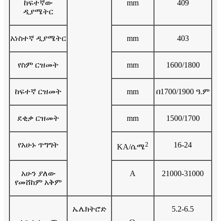
ከፍተኛው
mm
409
ዲያሜትር
አነስተኛ ዲያሜትር
mm
403
የስም ርዝመት
mm
1600/1800
ከፍተኛ ርዝመት
mm
በ1700/1900 ዓ.ም
ደቂቃ ርዝመት
mm
1500/1700
የአሁኑ ጥግግት
2
16-24
KA/ሴሜ
አሁን ያለው
A
21000-31000
የመሸከም አቅም
ኤሌክትሮድ
5.2-6.5