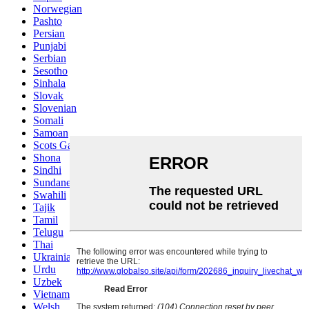
Norwegian
Pashto
Persian
Punjabi
Serbian
Sesotho
Sinhala
Slovak
Slovenian
Somali
Samoan
Scots Gaelic
Shona
Sindhi
Sundanese
Swahili
Tajik
Tamil
Telugu
Thai
Ukrainian
Urdu
Uzbek
Vietnamese
Welsh