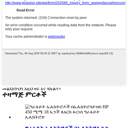
መልእክትህን እዚህ ጻፍ እና ላኩልን።
ተዛማጅ ምርቶች