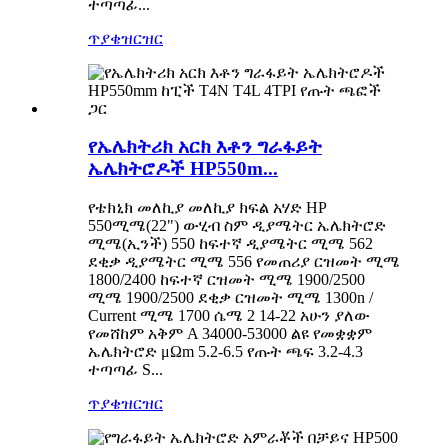
ተጣጣፊ...
ጥያቄ
ዝርዝር
የኤሌክትሪክ አርክ እቶን ግራፋይት
ኤሌክትሮዶች HP550m...
የቴክኒክ መለኪያ መለኪያ ክፍል አሃድ HP
550ሚሜ(22") ውሂብ ስም ዲያሜትር ኤሌክትሮድ
ሚሜ(ኢንች) 550 ከፍተኛ ዲያሜትር ሚሜ 562
ደቂቃ ዲያሜትር ሚሜ 556 የመጠሪያ ርዝመት ሚሜ
1800/2400 ከፍተኛ ርዝመት ሚሜ 1900/2500
ሚሜ 1900/2500 ደቂቃ ርዝመት ሚሜ 1300n /
Current ሚሜ 1700 ሴሜ 2 14-22 አሁን ያለው
የመሸከም አቅም A 34000-53000 ልዩ የመቋቋም
ኤሌክትሮድ μΩm 5.2-6.5 የጡት ጫፍ 3.2-4.3
ተጣጣፊ S...
ጥያቄ
ዝርዝር