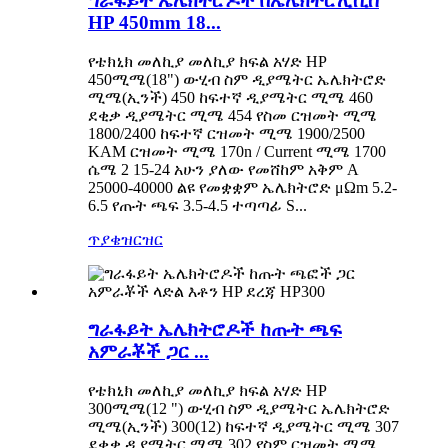
ግራፋይት ኤሌክትሮዶች በኤሌክትሮሊሲስ
HP 450mm 18...
የቴክኒክ መለኪያ መለኪያ ክፍል አሃድ HP
450ሚሜ(18") ውሂብ ስም ዲያሜትር ኤሌክትሮድ
ሚሜ(ኢንች) 450 ከፍተኛ ዲያሜትር ሚሜ 460
ደቂቃ ዲያሜትር ሚሜ 454 የስመ ርዝመት ሚሜ
1800/2400 ከፍተኛ ርዝመት ሚሜ 1900/2500
KAM ርዝመት ሚሜ 170n / Current ሚሜ 1700
ሴሜ 2 15-24 አሁን ያለው የመሸከም አቅም A
25000-40000 ልዩ የመቋቋም ኤሌክትሮድ μΩm 5.2-
6.5 የጡት ጫፍ 3.5-4.5 ተጣጣፊ S...
ጥያቄ
ዝርዝር
ግራፋይት ኤሌክትሮዶች ከጡት ጫፍ
አምራቾች ጋር ...
የቴክኒክ መለኪያ መለኪያ ክፍል አሃድ HP
300ሚሜ(12 ") ውሂብ ስም ዲያሜትር ኤሌክትሮድ
ሚሜ(ኢንች) 300(12) ከፍተኛ ዲያሜትር ሚሜ 307
ደቂቃ ዲያሜትር ሚሜ 302 የስም ርዝመት ሚሜ