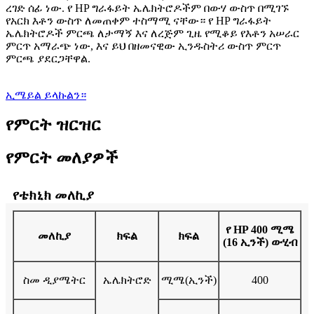
ረገድ ሰፊ ነው. የ HP ግራፋይት ኤሌክትሮዶችም በውሃ ውስጥ በሚገኙ
የአርክ እቶን ውስጥ ለመጠቀም ተስማሚ ናቸው። የ HP ግራፋይት
ኤሌክትሮዶች ምርጫ ለታማኝ እና ለረጅም ጊዜ የሚቆይ የእቶን አሠራር
ምርጥ አማራጭ ነው, እና ይህ በዘመናዊው ኢንዱስትሪ ውስጥ ምርጥ
ምርጫ ያደርጋቸዋል.
ኢሜይል ይላኩልን።
የምርት ዝርዝር
የምርት መለያዎች
የቴክኒክ መለኪያ
የ HP 400 ሚሜ
መለኪያ
ክፍል
ክፍል
(16 ኢንች) ውሂብ
ስመ ዲያሜትር
ኤሌክትሮድ
ሚሜ(ኢንች)
400