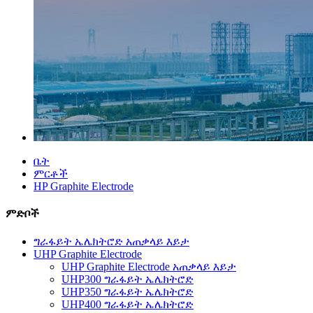
ቤት
ምርቶች
HP Graphite Electrode
ምድቦች
ግራፋይት ኤሌክትሮድ አጠቃላይ እይታ
UHP Graphite Electrode
UHP Graphite Electrode አጠቃላይ እይታ
UHP300 ግራፋይት ኤሌክትሮድ
UHP350 ግራፋይት ኤሌክትሮድ
UHP400 ግራፋይት ኤሌክትሮድ