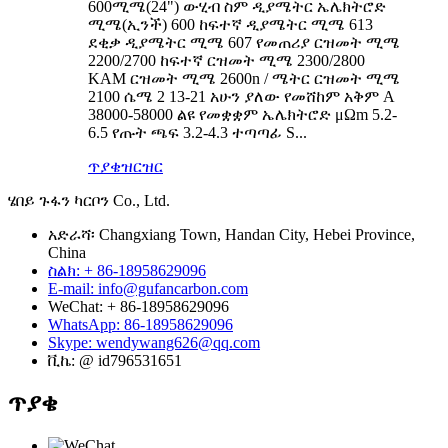
600ሚሜ(24") ውሂብ ስም ዲያሜትር ኤሌክትሮድ
ሚሜ(ኢንች) 600 ከፍተኛ ዲያሜትር ሚሜ 613
ደቂቃ ዲያሜትር ሚሜ 607 የመጠሪያ ርዝመት ሚሜ
2200/2700 ከፍተኛ ርዝመት ሚሜ 2300/2800
KAM ርዝመት ሚሜ 2600n / ሜትር ርዝመት ሚሜ
2100 ሴሜ 2 13-21 አሁን ያለው የመሸከም አቅም A
38000-58000 ልዩ የመቋቋም ኤሌክትሮድ μΩm 5.2-
6.5 የጡት ጫፍ 3.2-4.3 ተጣጣፊ S...
ጥያቄ
ዝርዝር
ሄበይ ጉፋን ካርቦን Co., Ltd.
አድራሻ፡ Changxiang Town, Handan City, Hebei Province,
China
ስልክ: + 86-18958629096
E-mail: info@gufancarbon.com
WeChat: + 86-18958629096
WhatsApp: 86-18958629096
Skype: wendywang626@qq.com
ቪኬ: @ id796531651
ጥያቄ