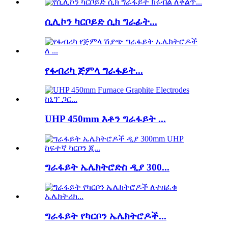
ሲሊኮን ካርቦይድ ሲክ ግራፊት...
የፋብሪካ ጅምላ ግራፋይት...
UHP 450mm እቶን ግራፋይት ...
ግራፋይት ኤሌክትሮድስ ዲያ 300...
ግራፋይት የካርቦን ኤሌክትሮዶች...