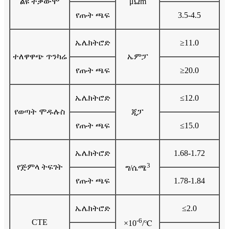
ልዩ ተቃውሞ
μΩm
የጡት ጫፍ
3.5-4.5
ኤሌክትሮድ
≥11.0
ተለዋዋጭ ጥንካሬ
ኤምፓ
የጡት ጫፍ
≥20.0
ኤሌክትሮድ
≤12.0
የወጣት ሞዱሉስ
ጂፓ
የጡት ጫፍ
≤15.0
ኤሌክትሮድ
1.68-1.72
3
የጅምላ ትፍገት
ግ/ሴሜ
የጡት ጫፍ
1.78-1.84
ኤሌክትሮድ
≤2.0
-6
CTE
×10
/℃