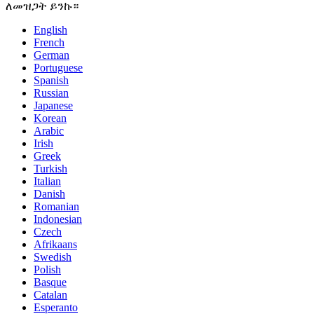
ለመዝጋት ይንኩ።
English
French
German
Portuguese
Spanish
Russian
Japanese
Korean
Arabic
Irish
Greek
Turkish
Italian
Danish
Romanian
Indonesian
Czech
Afrikaans
Swedish
Polish
Basque
Catalan
Esperanto