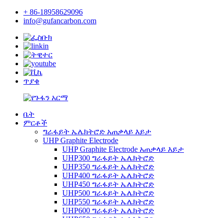
+ 86-18958629096
info@gufancarbon.com
ጥያቄ
ቤት
ምርቶች
ግራፋይት ኤሌክትሮድ አጠቃላይ እይታ
UHP Graphite Electrode
UHP Graphite Electrode አጠቃላይ እይታ
UHP300 ግራፋይት ኤሌክትሮድ
UHP350 ግራፋይት ኤሌክትሮድ
UHP400 ግራፋይት ኤሌክትሮድ
UHP450 ግራፋይት ኤሌክትሮድ
UHP500 ግራፋይት ኤሌክትሮድ
UHP550 ግራፋይት ኤሌክትሮድ
UHP600 ግራፋይት ኤሌክትሮድ