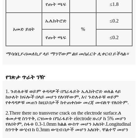
የጡት ጫፍ
≤1.8
ኤሌክትሮድ
≤0.2
አመድ ይዘት
%
የጡት ጫፍ
≤0.2
ማሳሰቢያ-በመለኪያ ላይ ማንኛውም ልዩ መስፈርት ሊቀርብ ይችላል።
የገጽታ ጥራት ገዥ
1. ጉድለቶቹ ወይም ቀዳዳዎች በግራፋይት ኤሌክትሮድ ወለል ላይ
ከሁለት ክፍሎች በላይ መሆን የለባቸውም, እና ጉድለቶቹ ወይም
የቀዳዳዎቹ መጠን ከዚህ በታች ከተጠቀሰው መረጃ መብለጥ የለበትም.
2.There there no transverse crack on the electrode surface.ለ
ቁመታዊ ስንጥቅ, ርዝመቱ በግራፋይት electrode ዙሪያ ከ 5% መሆን
የለበትም, ስፋቱ 0.3-1.0mm ክልል ውስጥ መሆን አለበት.Longitudinal
ስንጥቅ ውሂብ ከ 0.3mm ውሂብ በታች መሆን አለበት. ቸልተኛ መሆን