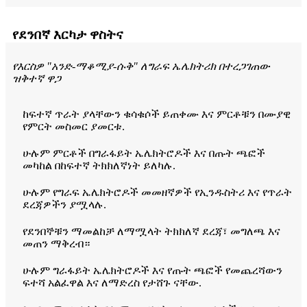
የደንበኛ እርካታ ዋስትና
የእርስዎ "አንድ-ማቆሚያ-ሱቅ" ለግራፍ ኤሌክትሪክ በተረጋገጠው
ዝቅተኛ ዋጋ
ከፍተኛ ጥራት ያላቸውን ቁሳቁሶች ይጠቀሙ እና ምርቶቹን በሙያዊ
የምርት መስመር ያመርቱ.
ሁሉም ምርቶች በግራፋይት ኤሌክትሮዶች እና በጡት ጫፎች
መካከል በከፍተኛ ትክክለኛነት ይለካሉ.
ሁሉም የግራፍ ኤሌክትሮዶች መመዘኛዎች የኢንዱስትሪ እና የጥራት
ደረጃዎችን ያሟላሉ.
የደንበኞቹን ማመልከቻ ለማሟላት ትክክለኛ ደረጃ፣ መግለጫ እና
መጠን ማቅረብ።
ሁሉም ግራፋይት ኤሌክትሮዶች እና የጡት ጫፎች የመጨረሻውን
ፍተሻ አልፈዋል እና ለማድረስ የታሸጉ ናቸው.