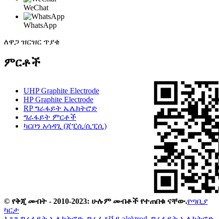
WeChat
WhatsApp
ለዋጋ ዝርዝር ጥያቄ
ምርቶች
UHP Graphite Electrode
HP Graphite Electrode
RP ግራፋይት ኤሌክትሮድ
ግራፋይት ምርቶች
ካርቦን አሳዳጊ (ጂፒሲ/ሲፒሲ)
© የቅጂ መብት - 2010-2023: ሁሉም መብቶች የተጠበቁ ናቸው.
የጣቢያ
ካርታ
እቶን ግራፋይት ኤሌክትሮድ
,
ግራፊቶቪይ эlektrod
,
ግራፋይት ኤሌክትሮድ