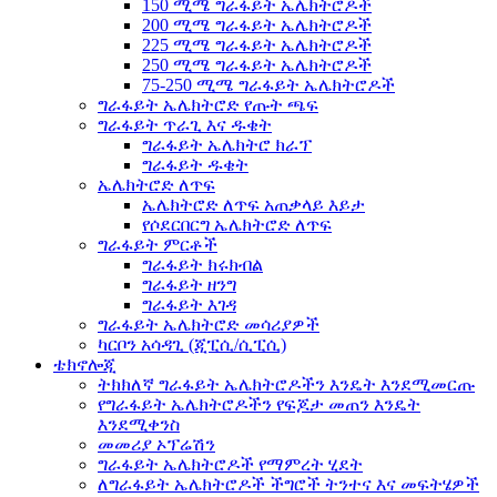
150 ሚሜ ግራፋይት ኤሌክትሮዶች
200 ሚሜ ግራፋይት ኤሌክትሮዶች
225 ሚሜ ግራፋይት ኤሌክትሮዶች
250 ሚሜ ግራፋይት ኤሌክትሮዶች
75-250 ሚሜ ግራፋይት ኤሌክትሮዶች
ግራፋይት ኤሌክትሮድ የጡት ጫፍ
ግራፋይት ጥራጊ እና ዱቄት
ግራፋይት ኤሌክትሮ ክራፕ
ግራፋይት ዱቄት
ኤሌክትሮድ ለጥፍ
ኤሌክትሮድ ለጥፍ አጠቃላይ እይታ
የሶደርበርግ ኤሌክትሮድ ለጥፍ
ግራፋይት ምርቶች
ግራፋይት ክሩክብል
ግራፋይት ዘንግ
ግራፋይት እገዳ
ግራፋይት ኤሌክትሮድ መሳሪያዎች
ካርቦን አሳዳጊ (ጂፒሲ/ሲፒሲ)
ቴክኖሎጂ
ትክክለኛ ግራፋይት ኤሌክትሮዶችን እንዴት እንደሚመርጡ
የግራፋይት ኤሌክትሮዶችን የፍጆታ መጠን እንዴት
እንደሚቀንስ
መመሪያ ኦፕሬሽን
ግራፋይት ኤሌክትሮዶች የማምረት ሂደት
ለግራፋይት ኤሌክትሮዶች ችግሮች ትንተና እና መፍትሄዎች