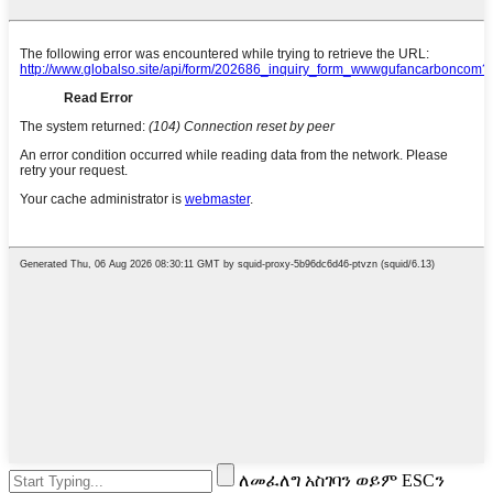
ለመፈለግ አስገባን ወይም ESCን