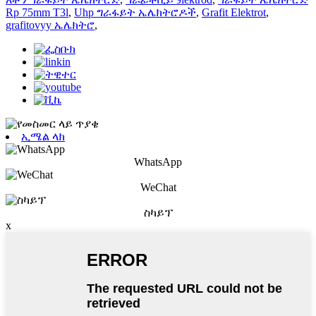
Rp 75mm T3l
,
Uhp ግራፋይት ኤሌክትሮዶች
,
Grafit Elektrot
,
grafitovyy ኤሌክትሮ
,
ኢሜል ላክ
WhatsApp
WeChat
ስካይፕ
x