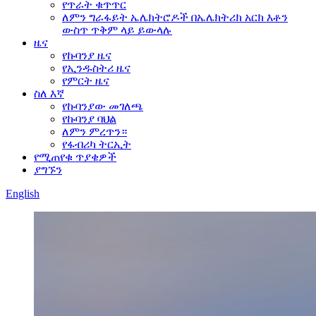
የጥራት ቁጥጥር
ለምን ግራፋይት ኤሌክትሮዶች በኤሌክትሪክ አርክ እቶን
ውስጥ ጥቅም ላይ ይውላሉ
ዜና
የኩባንያ ዜና
የኢንዱስትሪ ዜና
የምርት ዜና
ስለ እኛ
የኩባንያው መገለጫ
የኩባንያ ባህል
ለምን ምረጥን።
የፋብሪካ ትርኢት
የሚጠየቁ ጥያቄዎች
ያግኙን
English