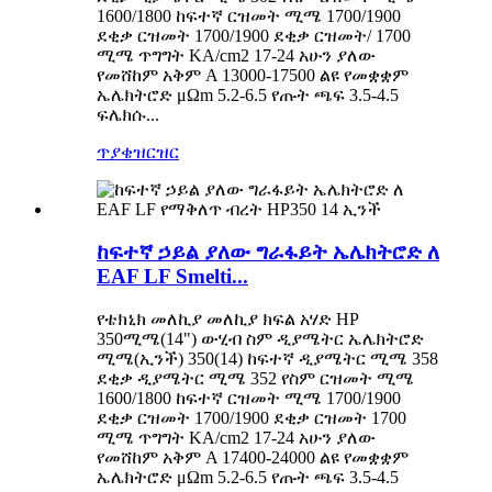
1600/1800 ከፍተኛ ርዝመት ሚሜ 1700/1900
ደቂቃ ርዝመት 1700/1900 ደቂቃ ርዝመት/ 1700
ሚሜ ጥግግት KA/cm2 17-24 አሁን ያለው
የመሸከም አቅም A 13000-17500 ልዩ የመቋቋም
ኤሌክትሮድ μΩm 5.2-6.5 የጡት ጫፍ 3.5-4.5
ፍሌክሱ...
ጥያቄ
ዝርዝር
ከፍተኛ ኃይል ያለው ግራፋይት ኤሌክትሮድ ለ
EAF LF Smelti...
የቴክኒክ መለኪያ መለኪያ ክፍል አሃድ HP
350ሚሜ(14") ውሂብ ስም ዲያሜትር ኤሌክትሮድ
ሚሜ(ኢንች) 350(14) ከፍተኛ ዲያሜትር ሚሜ 358
ደቂቃ ዲያሜትር ሚሜ 352 የስም ርዝመት ሚሜ
1600/1800 ከፍተኛ ርዝመት ሚሜ 1700/1900
ደቂቃ ርዝመት 1700/1900 ደቂቃ ርዝመት 1700
ሚሜ ጥግግት KA/cm2 17-24 አሁን ያለው
የመሸከም አቅም A 17400-24000 ልዩ የመቋቋም
ኤሌክትሮድ μΩm 5.2-6.5 የጡት ጫፍ 3.5-4.5