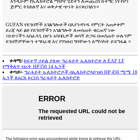
እንዲሁም የኤሌክትሮል ማዘዣ ሂደትን ለመጨረስ ከችግር ነፃ የሆነ
ጅምር ትክክለኛ እና ወቅታዊ ጭነት እናቀርባለን።
GUFAN የደንበኞች አገልግሎቶች በእያንዳንዱ የምርት አጠቃቀም
ደረጃ ላይ ልዩ የደንበኞችን አገልግሎት ለመስጠት ቁርጠኛ ነው
፣ቡድናችን አስፈላጊ በሆኑ አካባቢዎች ወሳኝ ድጋፍ በመስጠት ሁሉንም
ደንበኞቻቸውን ተግባራዊ እና የገንዘብ ግባቸውን ለማሳካት ይደግፋል ።
ቀዳሚ፡
ከፍተኛ ኃይል ያለው ግራፋይት ኤሌክትሮድ ለ EAF LF
የማቅለጥ ብረት HP350 14 ኢንች
ቀጣይ፡-
ግራፋይት ኤሌክትሮዶች በኤሌክትሮላይዝስ HP 450 ሚሜ 18
ኢንች ለአርክ ፉርነስ ግራፋይት ኤሌክትሮድ