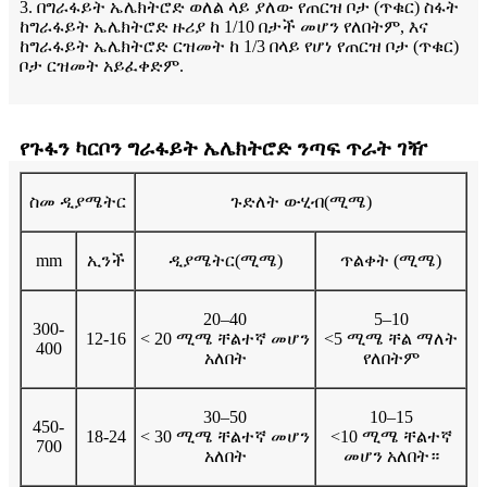
3. በግራፋይት ኤሌክትሮድ ወለል ላይ ያለው የጠርዝ ቦታ (ጥቁር) ስፋት
ከግራፋይት ኤሌክትሮድ ዙሪያ ከ 1/10 በታች መሆን የለበትም, እና
ከግራፋይት ኤሌክትሮድ ርዝመት ከ 1/3 በላይ የሆነ የጠርዝ ቦታ (ጥቁር)
ቦታ ርዝመት አይፈቀድም.
የጉፋን ካርቦን ግራፋይት ኤሌክትሮድ ንጣፍ ጥራት ገዥ
ስመ ዲያሜትር
ጉድለት ውሂብ(ሚሜ)
mm
ኢንች
ዲያሜትር(ሚሜ)
ጥልቀት (ሚሜ)
20–40
5–10
300-
12-16
< 20 ሚሜ ቸልተኛ መሆን
<5 ሚሜ ቸል ማለት
400
አለበት
የለበትም
30–50
10–15
450-
18-24
< 30 ሚሜ ቸልተኛ መሆን
<10 ሚሜ ቸልተኛ
700
አለበት
መሆን አለበት።