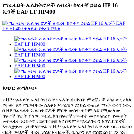
የግራፋይት ኤሌክትሮዶች ለብረት ከፍተኛ ኃይል HP 16
ኢንች EAF LF HP400
አጭር መግለጫ፡-
የ HP ግራፋይት ኤሌክትሮዶች የኤሌትሪክ ቅስት ምድጃዎች አስፈላጊ አካል
ናቸው, እና ምርጫቸው ለእቶኑ ኦፕሬሽን የኃይል ውጤታማነት ወሳኝ ነው.
በ HP ግራፋይት ኤሌክትሮዶች ምርት ውስጥ ጥቅም ላይ የሚውለው
ከፍተኛ ጥራት ያለው መርፌ ኮክ ከፍተኛ የሙቀት መቆጣጠሪያ, የሙቀት
መስፋፋት አነስተኛ Coefficient እና በጣም የሚፈለጉትን አፕሊኬሽኖች
እንዲቋቋሙ ያስችላቸዋል. የ HP ግራፋይት ኤሌክትሮዶች አተገባበር በአረብ
ብረት ውህዶች, ብረት ያልሆኑ ብረቶች, ሲሊኮን እና ፎስፎረስ በማምረት